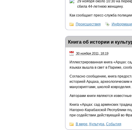
29 ноября около 10:30 на перек
сбила 44-летнюю женщину.
Как сообщает пресс-служба полиции
Происшествия
Информацио
Книга об истории и культ
30 ноября 2011, 18:19
Иллюстрированная книга «Арцах: сад
языках вышла в свет в Париже, соо
Согласно сообщению, книга предост
историей Арцаха, археологическим 
манускриптами, школой ковроделия.
Авторами книги являются известные 
Книга «Арцах: сад армянских традиц
Нагорно-Карабахской Республики по
при содействии действующей во Фра
В мире
,
Культура
,
События