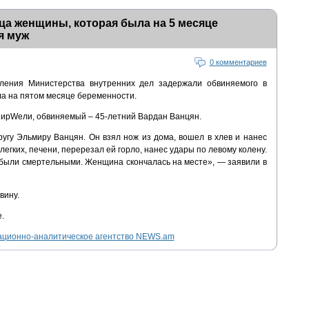
ца женщины, которая была на 5 месяце
я муж
0 комментариев
вления Министерства внутренних дел задержали обвиняемого в
а на пятом месяце беременности.
 ПирWели, обвиняемый – 45-летний Вардан Ванцян.
угу Эльмиру Ванцян. Он взял нож из дома, вошел в хлев и нанес
 легких, печени, перерезал ей горло, нанес удары по левому колену.
 были смертельными. Женщина скончалась на месте», — заявили в
вину.
.
ционно-аналитическое агентство NEWS.am