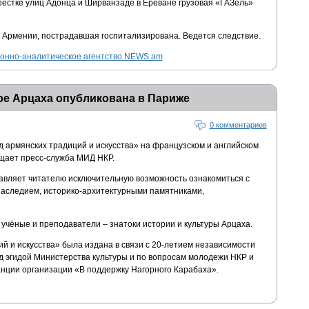
рестке улиц Адонца и Ширванзаде в Ереване грузовая «ГАЗель»
 Армении, пострадавшая госпитализирована. Ведется следствие.
нно-аналитическое агентство NEWS.am
уре Арцаха опубликована в Париже
0 комментариев
 армянских традиций и искусства» на французском и английском
бщает пресс-служба МИД НКР.
авляет читателю исключительную возможность ознакомиться с
наследием, историко-архитектурными памятниками,
учёные и преподаватели – знатоки истории и культуры Арцаха.
ий и искусства» была издана в связи с 20-летием независимости
д эгидой Министерства культуры и по вопросам молодежи НКР и
нции организации «В поддержку Нагорного Карабаха».