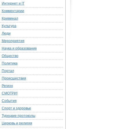
Интернет и IT
Комментарии
Криминал
Культура
Люди
Мероприятия
Наука и образование
Общество
Политика
Портал
Происшествия
Регион
СМОТРИ!
События
Спорт и здоровье
Турецкие протоколы
Церковь и религия