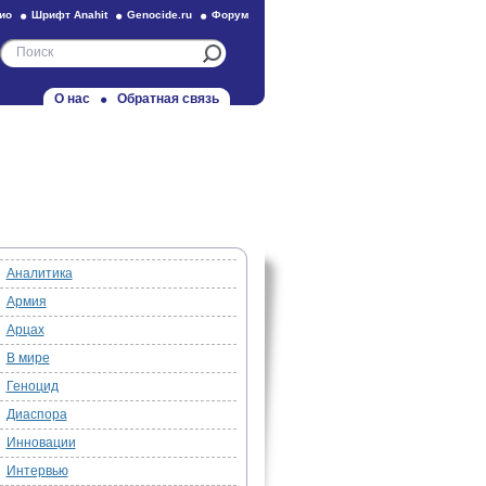
ио
Шрифт Anahit
Genocide.ru
Форум
О нас
Обратная связь
Аналитика
Армия
Арцах
В мире
Геноцид
Диаспора
Инновации
Интервью