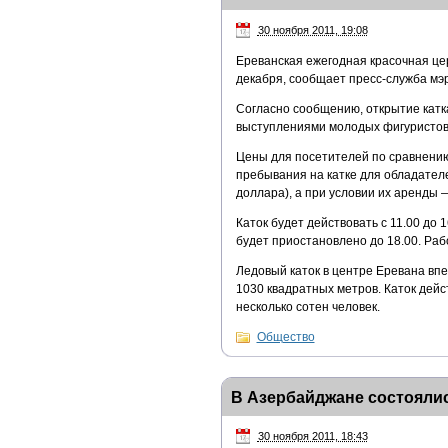
30 ноября 2011, 19:08
Ереванская ежегодная красочная це
декабря, сообщает пресс-служба мэ
Согласно сообщению, открытие катк
выступлениями молодых фигуристов
Цены для посетителей по сравнению
пребывания на катке для обладателе
доллара), а при условии их аренды 
Каток будет действовать с 11.00 до 1
будет приостановлено до 18.00. Рабо
Ледовый каток в центре Еревана впе
1030 квадратных метров. Каток дей
несколько сотен человек.
Общество
В Азербайджане состоял
30 ноября 2011, 18:43