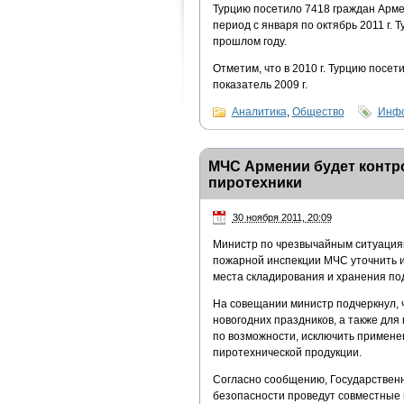
Турцию посетило 7418 граждан Армен
период с января по октябрь 2011 г. 
прошлом году.
Отметим, что в 2010 г. Турцию посе
показатель 2009 г.
Аналитика
,
Общество
Инфо
МЧС Армении будет контро
пиротехники
30 ноября 2011, 20:09
Министр по чрезвычайным ситуация
пожарной инспекции МЧС уточнить и 
места складирования и хранения по
На совещании министр подчеркнул, 
новогодних праздников, а также дл
по возможности, исключить примен
пиротехнической продукции.
Согласно сообщению, Государствен
безопасности проведут совместные 