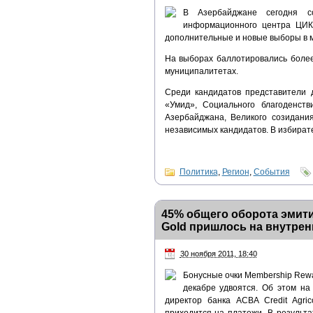
В Азербайджане сегодня с
информационного центра ЦИК 
дополнительные и новые выборы в м
На выборах баллотировались более
муниципалитетах.
Среди кандидатов представители 
«Умид», Социального благоденств
Азербайджана, Великого созидани
независимых кандидатов. В избирате
Политика
,
Регион
,
События
45% общего оборота эмити
Gold пришлось на внутрен
30 ноября 2011, 18:40
Бонусные очки Membership Rewa
декабре удвоятся. Об этом н
директор банка ACBA Credit Agri