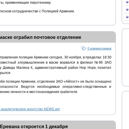
ты, применяющие пиротехнику.
 тесном сотрудничестве с Полицией Армении.
маске ограбил почтовое отделение
0 комментариев
управления полиции Армении сегодня, 30 ноября, в пределах 18:30
неизвестный злоумышленник в маске ворвался в филиал №96 ЗАО
у Давида Маляна 4, административный район Нор Норк, похитил
крылся.
жбе полиции Армении, отделение ЗАО «Айпост» не было оснащено
зопасности. Ведутся необходимые оперативно-следственные и
лению личности и местонахождения грабителя.
аналитическое агентство NEWS.am
Еревана откроется 1 декабря