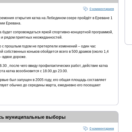
0 комментариев
ремония открытия катка на Лебедином озере пройдёт в Ереване 1
рии Еревана.
а будет сопровождаться яркой спортивно-концертной программой,
 и рядом приятных неожиданностей.
 с прошлым годом не претерпели изменений – один час
й собственных коньков обойдется всего в 500 драмов (около 1,4
— вдвое дороже.
6.30 , после чего ввиду профилактических работ, действие катка
та катка возобновится с 18.00 до 23.00.
рвые был запущен в 2005 году, его общая площадь составляет
ствует обычно до середины марта, ежедневно его посещают
ись муниципальные выборы
0 комментариев