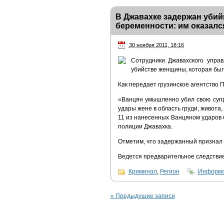
В Джавахке задержан убий
беременности: им оказалс
30 ноября 2011, 18:16
Сотрудники Джавахского упра
убийстве женщины, которая был
Как передает грузинское агентство
«Ванцян умышленно убил свою супр
удары жене в область груди, живота,
11 из нанесенных Ванцяном ударов
полиции Джавахка.
Отметим, что задержанный признал 
Ведется предварительное следствие
Криминал
,
Регион
Информа
«
Предыдущие записи