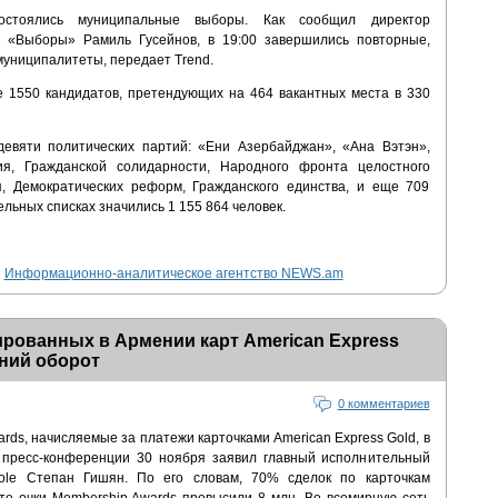
остоялись муниципальные выборы. Как сообщил директор
«Выборы» Рамиль Гусейнов, в 19:00 завершились повторные,
униципалитеты, передает Trend.
 1550 кандидатов, претендующих на 464 вакантных места в 330
девяти политических партий: «Ени Азербайджан», «Ана Вэтэн»,
ия, Гражданской солидарности, Народного фронта целостного
я, Демократических реформ, Гражданского единства, и еще 709
льных списках значились 1 155 864 человек.
Информационно-аналитическое агентство NEWS.am
рованных в Армении карт American Express
ний оборот
0 комментариев
rds, начисляемые за платежи карточками American Express Gold, в
а пресс-конференции 30 ноября заявил главный исполнительный
cole Степан Гишян. По его словам, 70% сделок по карточкам