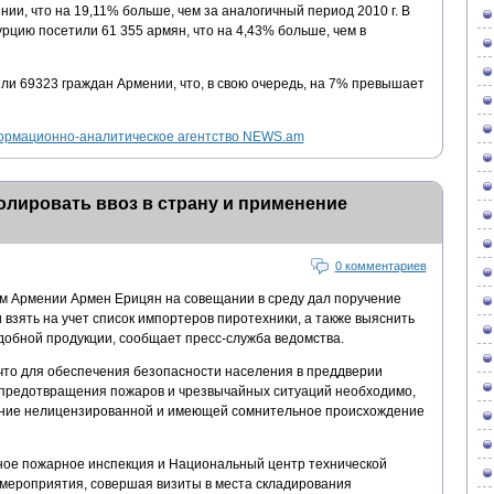
ии, что на 19,11% больше, чем за аналогичный период 2010 г. В
Турцию посетили 61 355 армян, что на 4,43% больше, чем в
тили 69323 граждан Армении, что, в свою очередь, на 7% превышает
рмационно-аналитическое агентство NEWS.am
лировать ввоз в страну и применение
0 комментариев
м Армении Армен Ерицян на совещании в среду дал поручение
взять на учет список импортеров пиротехники, а также выяснить
добной продукции, сообщает пресс-служба ведомства.
что для обеспечения безопасности населения в преддверии
я предотвращения пожаров и чрезвычайных ситуаций необходимо,
ение нелицензированной и имеющей сомнительное происхождение
ное пожарное инспекция и Национальный центр технической
мероприятия, совершая визиты в места складирования