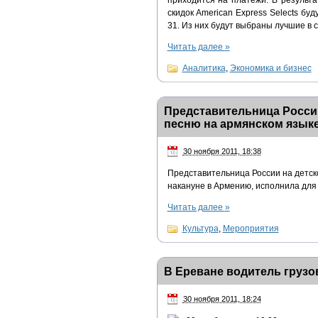
приходится на платежи. В результ
скидок American Express Selects бу
31. Из них будут выбраны лучшие в с
Читать далее
»
Аналитика
,
Экономика и бизнес
Представительница Росси
песню на армянском язык
30 ноября 2011, 18:38
Представительница России на детск
накануне в Армению, исполнила для
Читать далее
»
Культура
,
Мероприятия
В Ереване водитель груз
30 ноября 2011, 18:24