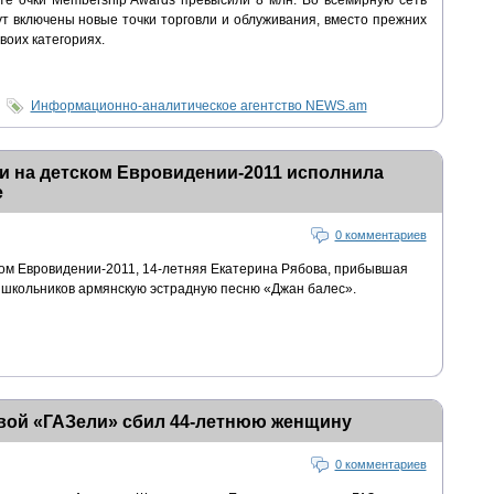
ате очки Membership Awards превысили 8 млн. Во всемирную сеть
дут включены новые точки торговли и облуживания, вместо прежних
воих категориях.
Информационно-аналитическое агентство NEWS.am
и на детском Евровидении-2011 исполнила
е
0 комментариев
ом Евровидении-2011, 14-летняя Екатерина Рябова, прибывшая
 школьников армянскую эстрадную песню «Джан балес».
овой «ГАЗели» сбил 44-летнюю женщину
0 комментариев