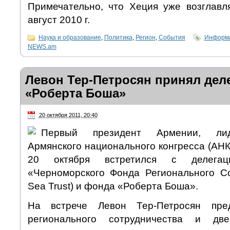
Примечательно, что Хеция уже возглав
август 2010 г.
Наука и образование
,
Политика
,
Регион
,
События
Информа
NEWS.am
Левон Тер-Петросян принял де
«Роберта Боша»
20 октября 2011, 20:40
Первый президент Армении, лид
Армянского национального конгресса (АН
20 октября встретился с делегаци
«Черноморского Фонда Регионального Со
Sea Trust) и фонда «Роберта Боша».
На встрече Левон Тер-Петросян пред
регионального сотрудничества и дв