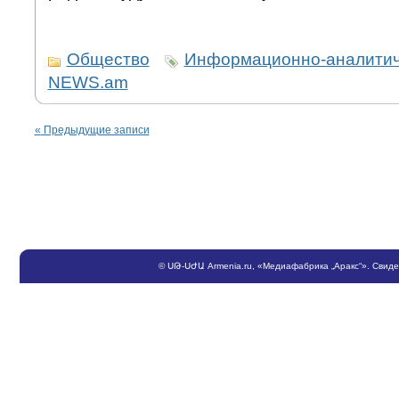
Общество
Информационно-аналитич
NEWS.am
«
Предыдущие записи
©
ՍԹ
-
ՍԺԱ
Armenia.ru
, «Медиафабрика „Аракс“». Свид