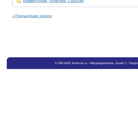
Комментарии
,
Политика
,
События
«
Предыдущие записи
©
ՍԹ
-
ՍԺԱ
Armenia.ru
, «Медиафабрика „Аракс“». Свид