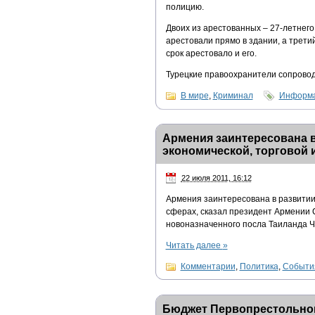
полицию.
Двоих из арестованных – 27-летнег
арестовали прямо в здании, а трети
срок арестовало и его.
Турецкие правоохранители сопровод
В мире
,
Криминал
Информа
Армения заинтересована в
экономической, торговой 
22 июля 2011, 16:12
Армения заинтересована в развитии 
сферах, сказал президент Армении 
новоназначенного посла Таиланда Ча
Читать далее
»
Комментарии
,
Политика
,
Событи
Бюджет Первопрестольног