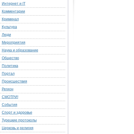
Интернет и IT
Комментарии
Криминал
Культура
Люди
Мероприятия
Наука и образование
Общество
Политика
Портал
Происшествия
Регион
СМОТРИ!
События
Спорт и здоровье
Турецкие протоколы
Церковь и религия