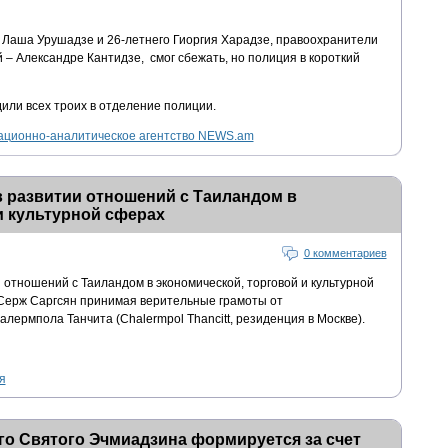
о Лаша Урушадзе и 26-летнего Гиоргия Харадзе, правоохранители
й – Александре Кантидзе, смог сбежать, но полиция в короткий
или всех троих в отделение полиции.
ционно-аналитическое агентство NEWS.am
 развитии отношений с Таиландом в
и культурной сферах
0 комментариев
отношений с Таиландом в экономической, торговой и культурной
Серж Саргсян принимая верительные грамоты от
лермпола Танчита (Chalermpol Thancitt, резиденция в Москве).
я
о Святого Эчмиадзина формируется за счет