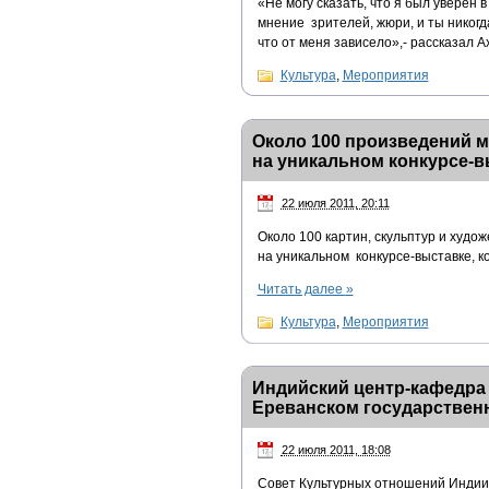
«Не могу сказать, что я был уверен в
мнение зрителей, жюри, и ты никогда
что от меня зависело»,- рассказал А
Культура
,
Мероприятия
Около 100 произведений 
на уникальном конкурсе-в
22 июля 2011, 20:11
Около 100 картин, скульптур и худ
на уникальном конкурсе-выставке, к
Читать далее
»
Культура
,
Мероприятия
Индийский центр-кафедра
Ереванском государствен
22 июля 2011, 18:08
Совет Культурных отношений Индии