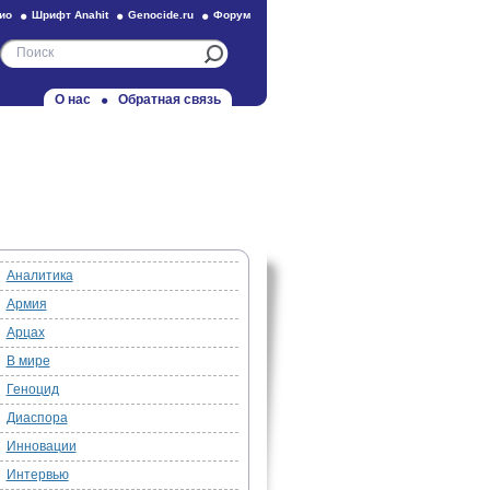
ио
Шрифт Anahit
Genocide.ru
Форум
О нас
Обратная связь
Аналитика
Армия
Арцах
В мире
Геноцид
Диаспора
Инновации
Интервью