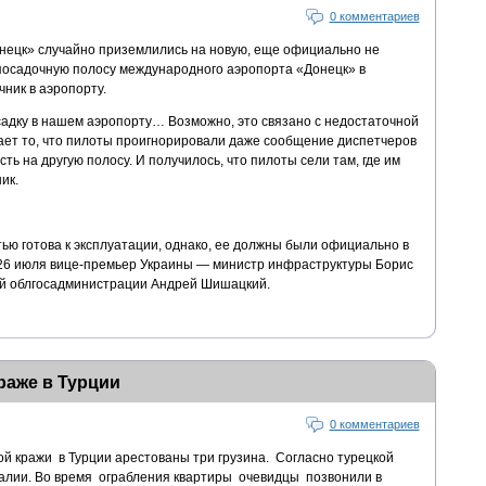
0 комментариев
нецк» случайно приземлились на новую, еще официально не
посадочную полосу международного аэропорта «Донецк» в
ник в аэропорту.
адку в нашем аэропорту… Возможно, это связано с недостаточной
чает то, что пилоты проигнорировали даже сообщение диспетчеров
ть на другую полосу. И получилось, что пилоты сели там, где им
ик.
ью готова к эксплуатации, однако, ее должны были официально в
 26 июля вице-премьер Украины — министр инфраструктуры Борис
ой облгосадминистрации Андрей Шишацкий.
раже в Турции
0 комментариев
й кражи в Турции арестованы три грузина. Согласно турецкой
алии. Во время ограбления квартиры очевидцы позвонили в