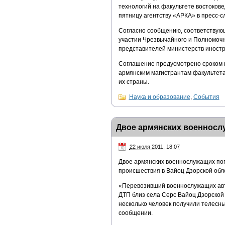
технологий на факультете востоков
пятницу агентству «АРКА» в пресс-с
Согласно сообщению, соответствую
участии Чрезвычайного и Полномочн
представителей министерств иностр
Соглашение предусмотрено сроком н
армянским магистрантам факультета
их страны.
Наука и образование
,
События
Двое армянских военнослу
22 июля 2011, 18:07
Двое армянских военнослужащих пог
происшествия в Вайоц Дзорской обл
«Перевозивший военнослужащих авт
ДТП близ села Серс Вайоц Дзорской 
несколько человек получили телесн
сообщении.