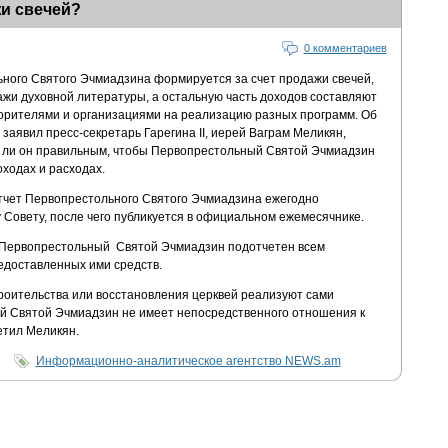
и свечей?
0 комментариев
ного Святого Эчмиадзина формируется за счет продажи свечей,
жи духовной литературы, а остальную часть доходов составляют
орителями и организациями на реализацию разных программ. Об
заявил пресс-секретарь Гарегина II, иерей Ваграм Меликян,
ет ли он правильным, чтобы Первопрестольный Святой Эчмиадзин
оходах и расходах.
тчет Первопрестольного Святого Эчмиадзина ежегодно
Совету, после чего публикуется в официальном ежемесячнике.
о Первопрестольный Святой Эчмиадзин подотчетен всем
едоставленных ими средств.
роительства или восстановления церквей реализуют сами
й Святой Эчмиадзин не имеет непосредственного отношения к
етил Меликян.
Информационно-аналитическое агентство NEWS.am