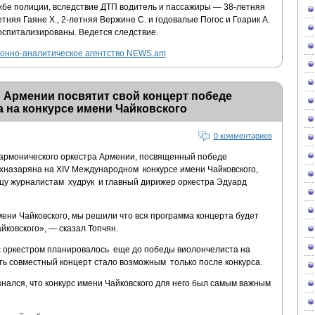
бе полиции, вследствие ДТП водитель и пассажиры — 38-летняя
етняя Гаяне Х., 2-летняя Вержине С. и годовалые Погос и Гоарик А.
спитализированы. Ведется следствие.
нно-аналитическое агентство NEWS.am
 Армении посвятит свой концерт победе
 на конкурсе имени Чайковского
0 комментариев
лармонического оркестра Армении, посвященный победе
хназаряна на XIV Международном конкурсе имени Чайковского,
ицу журналистам худрук и главный дирижер оркестра Эдуард
имени Чайковского, мы решили что вся программа концерта будет
йковского», — сказал Топчян.
с оркестром планировалось еще до победы виолончелиста на
ать совместный концерт стало возможным только после конкурса.
нался, что конкурс имени Чайковского для него был самым важным