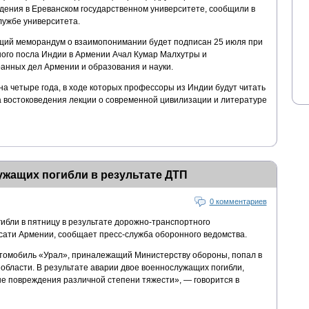
едения в Ереванском государственном университете, сообщили в
лужбе университета.
щий меморандум о взаимопонимании будет подписан 25 июля при
ого посла Индии в Армении Ачал Кумар Малхутры и
анных дел Армении и образования и науки.
а четыре года, в ходе которых профессоры из Индии будут читать
 востоковедения лекции о современной цивилизации и литературе
жащих погибли в результате ДТП
0 комментариев
ибли в пятницу в результате дорожно-транспортного
сати Армении, сообщает пресс-служба оборонного ведомства.
омобиль «Урал», приналежащий Министерству обороны, попал в
области. В результате аварии двое военнослужащих погибли,
ые повреждения различной степени тяжести», — говорится в