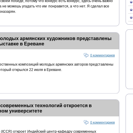
 своей победе, потому что конкурс есть конкурс, здесь очень важно
 не можешь угадать что им понравится, а что нет. Я сделал все
хназарян.
молодых армянских художников представлены
ыставке в Ереване
0 комментариев
ожественных композиций молодых армянских авторов представлены
оторый открылся 22 июля в Ереване.
 современных технологий откроется в
ном университете
0 комментариев
 (ICCR) откроет Индийский центр-кафедру современных