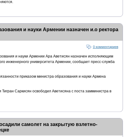
няются.
ования и науки Армении назначен и.о ректора
0 комментариев
зования и науки Армении Ара Аветисян назначен исполняющим
ого инженерного университета Армении, сообщает пресс-служба
язанности приказом министра образования и науки Армена
 Тигран Саркисян освободил Аветисяна с поста замминистра в
осадили самолет на закрытую взлетно-
ецке