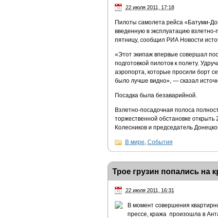
22 июля 2011, 17:18
Пилоты самолета рейса «Батуми-До
введенную в эксплуатацию взлетно-
пятницу, сообщил РИА Новости источ
«Этот экипаж впервые совершал пос
подготовкой пилотов к полету. Удру
аэропорта, которые просили борт сес
было лучше видно», — сказал источн
Посадка была безаварийной.
Взлетно-посадочная полоса полност
торжественной обстановке открыть
Колесников и председатель Донецк
В мире
,
События
Трое грузин попались на к
22 июля 2011, 16:31
В момент совершения квартирно
прессе, кража произошла в Ант