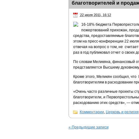
благотворителей и продаж
22 июля 2011, 16:12
16-18% бюджета Первопрестоль
пожертвований прихожан, прода
средства, предоставляемые благотв
этом на пресс-конференции 22 июля 
отвечая на вопрос о том, не счита
раз в год публиковал отчет о своих д
По словам Меликяна, финансовый о
представляется Высшему духовному 
Кроме этого, Меликян сообщил, чт
благотворителям в расходовании пр
«Очень часто различные проекты ст
благотворители, и Первопрестольны
расходованию этих средств», — отм
Комментарии
,
Церковь и религия
«
Предыдущие записи