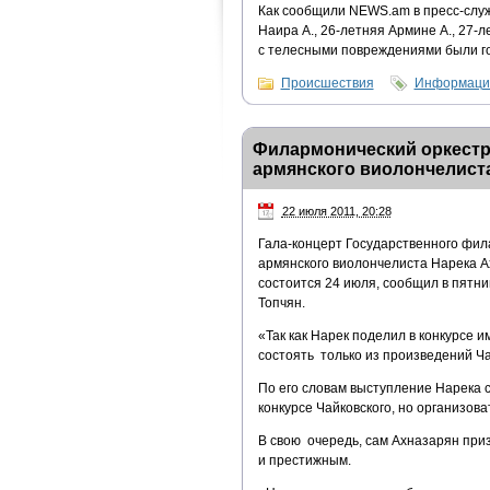
Как сообщили NEWS.am в пресс-служ
Наира А., 26-летняя Армине А., 27-л
с телесными повреждениями были го
Происшествия
Информацио
Филармонический оркестр
армянского виолончелиста
22 июля 2011, 20:28
Гала-концерт Государственного фи
армянского виолончелиста Нарека А
состоится 24 июля, сообщил в пятн
Топчян.
«Так как Нарек поделил в конкурсе 
состоять только из произведений Ча
По его словам выступление Нарека 
конкурсе Чайковского, но организов
В свою очередь, сам Ахназарян приз
и престижным.