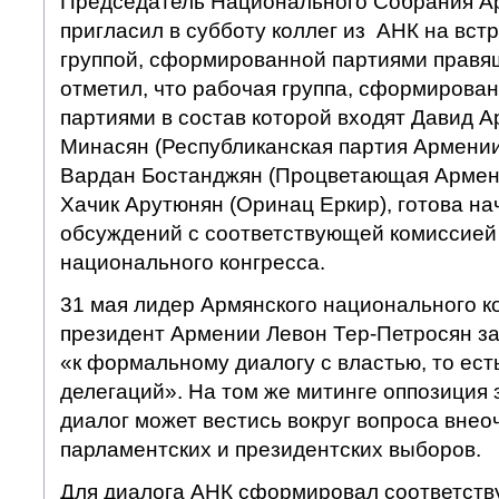
Председатель Национального Собрания А
пригласил в субботу коллег из АНК на вст
группой, сформированной партиями правя
отметил, что рабочая группа, сформирова
партиями в состав которой входят Давид А
Минасян (Республиканская партия Армении
Вардан Бостанджян (Процветающая Армени
Хачик Арутюнян (Оринац Еркир), готова на
обсуждений с соответствующей комиссией
национального конгресса.
31 мая лидер Армянского национального к
президент Армении Левон Тер-Петросян за
«к формальному диалогу с властью, то есть
делегаций». На том же митинге оппозиция з
диалог может вестись вокруг вопроса вне
парламентских и президентских выборов.
Для диалога АНК сформировал соответст