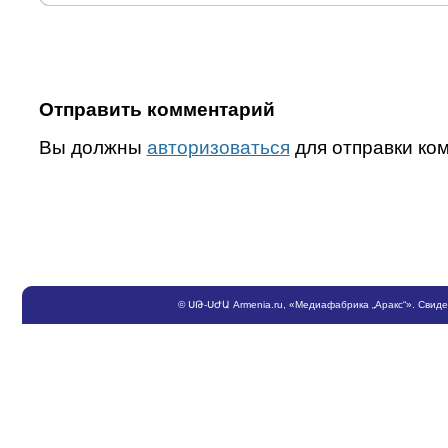
Отправить комментарий
Вы должны
авторизоваться
для отправки ко
©
ՍԹ
-
ՍԺԱ
Armenia.ru
, «Медиафабрика „Аракс“». Свид