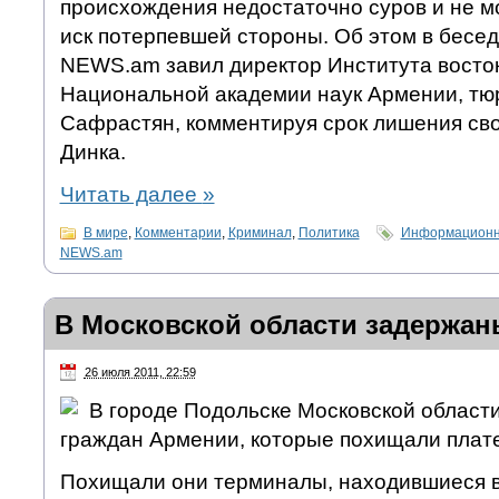
происхождения недостаточно суров и не м
иск потерпевшей стороны. Об этом в бесе
NEWS.am завил директор Института восто
Национальной академии наук Армении, тю
Сафрастян, комментируя срок лишения св
Динка.
Читать далее
»
В мире
,
Комментарии
,
Криминал
,
Политика
Информационно
NEWS.am
В Московской области задержан
26 июля 2011, 22:59
В городе Подольске Московской област
граждан Армении, которые похищали плат
Похищали они терминалы, находившиеся в