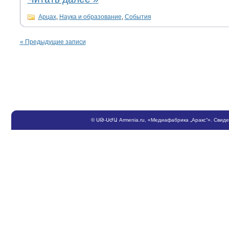
Арцах
,
Наука и образование
,
События
«
Предыдущие записи
©
ՍԹ
-
ՍԺԱ
Armenia.ru
, «Медиафабрика „Аракс“». Свид