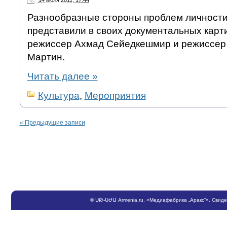
14 июля 2011, 17:44
Разнообразные стороны проблем личности 
представили в своих документальных карт
режиссер Ахмад Сейедкешмир и режиссер
Мартин.
Читать далее
»
Культура
,
Мероприятия
«
Предыдущие записи
©
ՍԹ
-
ՍԺԱ
Armenia.ru
, «Медиафабрика „Аракс“». Свид