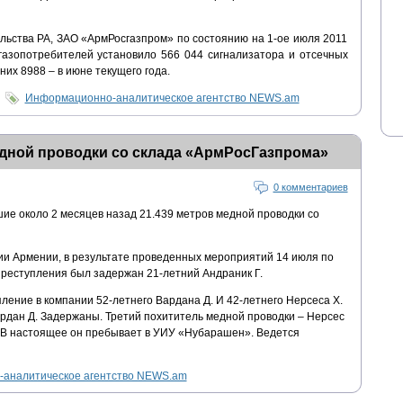
льства РА, ЗАО «АрмРосгазпром» по состоянию на 1-ое июля 2011
 газопотребителей установило 566 044 сигнализатора и отсечных
них 8988 – в июне текущего года.
Информационно-аналитическое агентство NEWS.am
дной проводки со склада «АрмРосГазпрома»
0 комментариев
ие около 2 месяцев назад 21.439 метров медной проводки со
и Армении, в результате проведенных мероприятий 14 июля по
реступления был задержан 21-летний Андраник Г.
ление в компании 52-летнего Вардана Д. И 42-летнего Нерсеса Х.
ардан Д. Задержаны. Третий похититель медной проводки – Нерсес
. В настоящее он пребывает в УИУ «Нубарашен». Ведется
аналитическое агентство NEWS.am