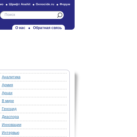
ио
Шрифт Anahit
Genocide.ru
Форум
О нас
Обратная связь
Аналитика
Армия
Арцах
В мире
Геноцид
Диаспора
Инновации
Интервью