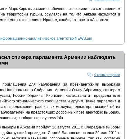
ил и Марк Кирк выразили озабоченность возможным соглашением
а территории Турции, ссылаясь на то, что Анкара находится в
 и имеет отношения с Ираном, сообщает газета «Asbarez».
нформационно-аналитическое агентство NEWS.am
асил спикера парламента Армении наблюдать
ами
0 комментариев
 приглашения для наблюдения за президентскими выборами
лю Национального Собрания Армении Овику Абрамяну, спикерам
уссии, России, Украины, Киргизии, Казахстана и председателю
ийского экономического сообщества и другим. Также парламент и
вают предложения различных международных организаций об их
 наблюдателей на предстоящих досрочных президентских выборах,
лашения, сообщает apsnypress.info.
 выборы в Абхазии пройдут 26 августа 2011 г. Очередные выборы
но действующий президент Сергей Багапш скончался 29 мая 2011 г.
лики Абхазия назначило досрочные выборы, так как, согласно