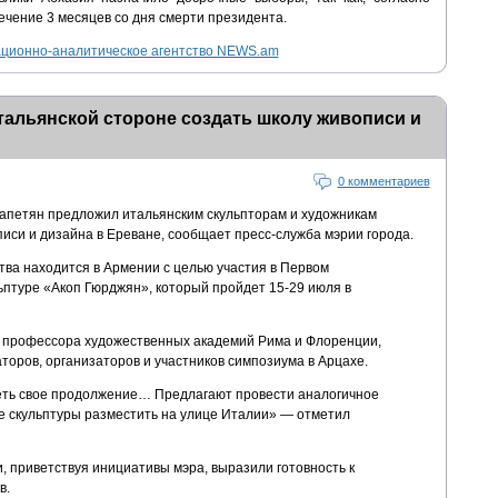
ечение 3 месяцев со дня смерти президента.
ионно-аналитическое агентство NEWS.am
тальянской стороне создать школу живописи и
0 комментариев
апетян предложил итальянским скульпторам и художникам
иси и дизайна в Ереване, сообщает пресс-служба мэрии города.
тва находится в Армении с целью участия в Первом
птуре «Акоп Гюрджян», который пройдет 15-29 июля в
ых профессора художественных академий Рима и Флоренции,
оров, организаторов и участников симпозиума в Арцахе.
еть свое продолжение… Предлагают провести аналогичное
е скульптуры разместить на улице Италии» — отметил
, приветствуя инициативы мэра, выразили готовность к
в.