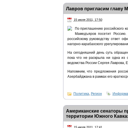
Лавров пригласим главу 
15 июля 2011, 17:50
По приглашению российского к
Мамедъяров посетит Россию. 
российскому руководству ответ о
нагорно-карабахского урегулировани
На сегодняшний день суть обраще
пока что не раскрыла ни одна из 
ведомства России Сергея Лаврова, Е
Напомним, что предложения росси
Азербайджана в рамках его краткосро
Политика
,
Регион
Информац
Американские сенаторы п
территории Южного Кавка
15 июля 2011, 17:41