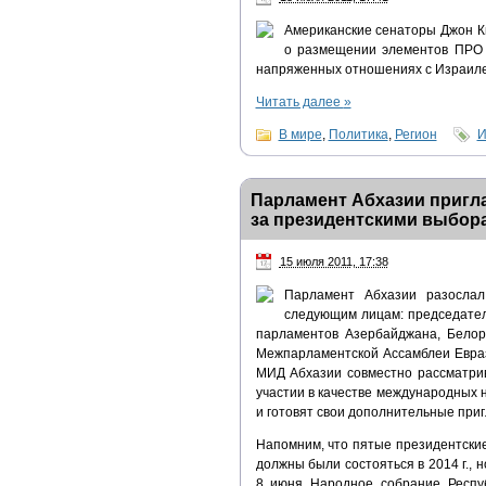
Американские сенаторы Джон К
о размещении элементов ПРО н
напряженных отношениях с Израилем
Читать далее
»
В мире
,
Политика
,
Регион
И
Парламент Абхазии пригл
за президентскими выбор
15 июля 2011, 17:38
Парламент Абхазии разослал
следующим лицам: председате
парламентов Азербайджана, Белор
Межпарламентской Ассамблеи Евраз
МИД Абхазии совместно рассматри
участии в качестве международных
и готовят свои дополнительные приг
Напомним, что пятые президентские
должны были состояться в 2014 г., 
8 июня Народное собрание Респуб