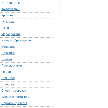
Интернет и IT
Комментарии
Криминал
Культура
Люди
Мероприятия
Наука и образование
Общество
Политика
Портал
Происшествия
Регион
СМОТРИ!
События
Спорт и здоровье
Турецкие протоколы
Церковь и религия