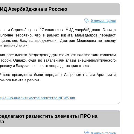
МИД Азербайджана в Россию
0 комментариев
оллеги Сергея Лаврова 17 июля глава МИД Азербайджана Эльмар
Вполне вероятно, что в рамках визита Мамедъяров передаст
фициального Баку на предложения Дмитрия Медведева по поводу
я, пишет Aze.az.
ния президента Медведева двум своим южнокавказским коллегам
сторон. Однако, судя по заявлениям главы внешнеполитического
ревану и Баку заявлено, что «пора договариваться».
йского президента были переданы Лавровым главам Армении и
чного визита в регион.
ионно-аналитическое агентство NEWS.am
редлагают разместить элементы ПРО на
за
0 комментариев