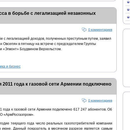
са в борьбе с легализацией незаконных
0 комментариев
бе с легализацией доходов, полученных преступным путем, заявил
н Овсепян в пятницу на встрече с председателем Группы
и «Эгмонт» Боудвином Верхельстом.
ика и бизнес
я 2011 года к газовой сети Армении подключено
0 комментариев
1 года к газовой сети Армении подключено 617 247 абонентов. Об
АО «АрмРосгазпром».
угодие текущего года число реальных газопотребителей компании
 в июне. Данный показатель в месячном разрезе является самым