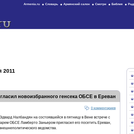
Armenia.ru
Словарь
Армянский салон
Смотри
Библия
Рад
я 2011
гласил новоизбранного генсека ОБСЕ в Ереван
0 комментариев
двард Налбандян на состоявшейся в пятницу в Вене встрече с
арем ОБСЕ Ламберто Заньером пригласил его посетить Ереван,
внешнеполитического ведомства.