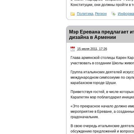
Конституции, они должны пройти в т
Политика
,
Регион
Информац
Мэр Еревана предлагает и
дизайна в Армении
15 июля 2011, 17:26
Глава армянской столицы Карен Кар
участвовать в создании Школы живоп
Группа итальянских деятелей искусс
международном симпозиуме по скуль
карабахском городе Шуши.
Приветствуя гостей, в числе котор
Карапетян мэр поблагодарил инициат
«Это прекрасное начало должно им
мероприятие в Ереване, а созданны
градоначальник.
В свою очередь итальянские деятели
обсуждению предложений и вопросо