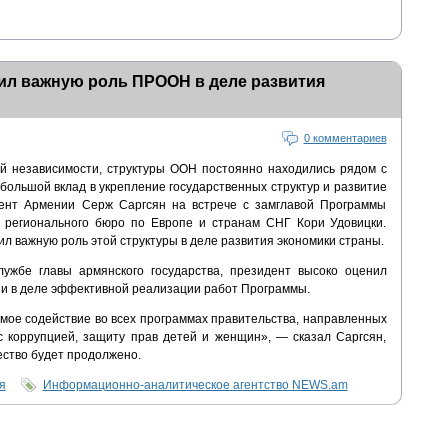
ил важную роль ПРООН в деле развития
0 комментариев
й независимости, структуры ООН постоянно находились рядом с
 большой вклад в укрепление государственных структур и развитие
дент Армении Серж Саргсян на встрече с замглавой Программы
 регионального бюро по Европе и странам СНГ Кори Удовицки.
ил важную роль этой структуры в деле развития экономики страны.
ужбе главы армянского государства, президент высоко оценил
и в деле эффективной реализации работ Программы.
мое содействие во всех программах правительства, направленных
с коррупцией, защиту прав детей и женщин», — сказал Саргсян,
ество будет продолжено.
я
Информационно-аналитическое агентство NEWS.am