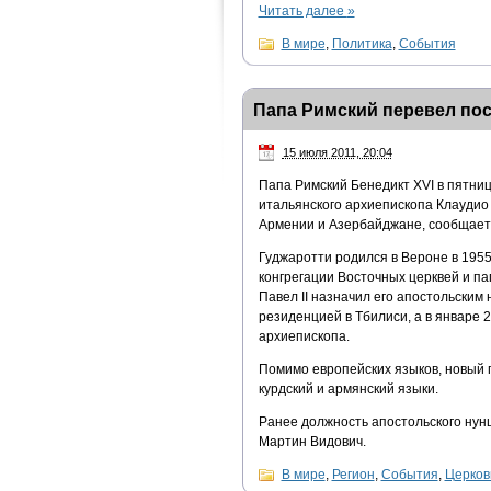
Читать далее
»
В мире
,
Политика
,
События
Папа Римский перевел пос
15 июля 2011, 20:04
Папа Римский Бенедикт XVI в пятниц
итальянского архиепископа Клаудио 
Армении и Азербайджане, сообщает 
Гуджаротти родился в Вероне в 1955 
конгрегации Восточных церквей и па
Павел II назначил его апостольским
резиденцией в Тбилиси, а в январе 
архиепископа.
Помимо европейских языков, новый п
курдский и армянский языки.
Ранее должность апостольского нун
Мартин Видович.
В мире
,
Регион
,
События
,
Церков