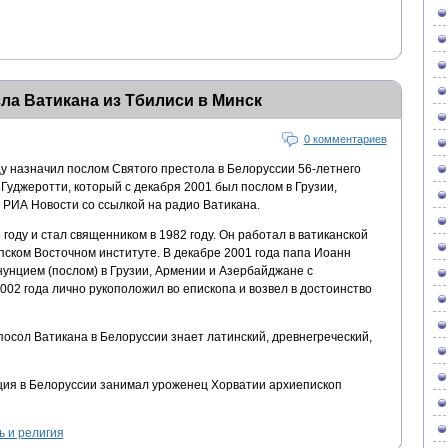
ла Ватикана из Тбилиси в Минск
0 комментариев
у назначил послом Святого престола в Белоруссии 56-летнего
Гуджеротти, который с декабря 2001 был послом в Грузии,
РИА Новости со ссылкой на радио Ватикана.
году и стал священником в 1982 году. Он работал в ватиканской
пском Восточном институте. В декабре 2001 года папа Иоанн
 нунцием (послом) в Грузии, Армении и Азербайджане с
2002 года лично рукоположил во епископа и возвел в достоинство
осол Ватикана в Белоруссии знает латинский, древнегреческий,
ция в Белоруссии занимал уроженец Хорватии архиепископ
ь и религия