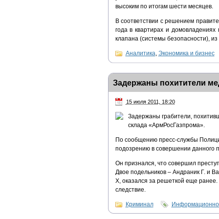
высоким по итогам шести месяцев.
В соответствии с решением правите
года в квартирах и домовладениях
клапана (системы безопасности), из 
Аналитика
,
Экономика и бизнес
Задержаны похитители ме
15 июля 2011, 18:20
Задержаны грабители, похитивш
склада «АрмРосГазпрома».
По сообщению пресс-службы Полици
подозрению в совершении данного п
Он признался, что совершил преступ
Двое подельников – Андраник Г. и В
Х, оказался за решеткой еще ранее
следствие.
Криминал
Информационно-