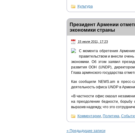
Культура
Президент Армении отмет
экономики страны
15 июля 2011, 17:23
С момента обретения Армение
правительством и внесли очень
экономики. Об этом заявил прези
развития ООН (UNDP), директором
Глава армянского государства отмет
Как сообщили NEWS.am в пресс-сл
деятельность офиса UNDP в Армени
«В частности офис оказал незамени
на преодоление бедности, борьбу 
выразив надежду, что это сотруднич
Комментарии
,
Политика
,
Событи
«
Предыдущие записи