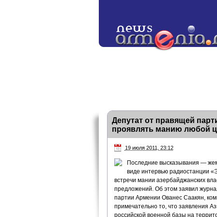
Депутат от правящей пар
проявлять манию любой ц
19 июля 2011, 23:12
Последние высказывания — жем
виде интервью радиостанции «
встречи мании азербайджанских вла
предложений. Об этом заявил журн
партии Армении Ованес Саакян, ко
примечательно то, что заявления А
российской военной базы на террито