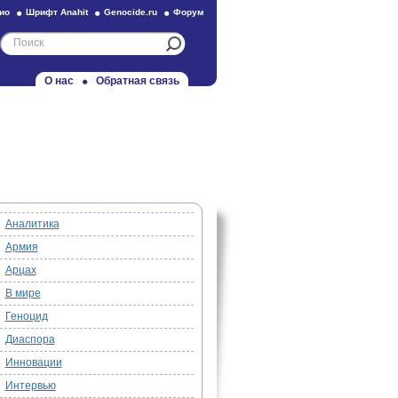
ио
Шрифт Anahit
Genocide.ru
Форум
О нас
Обратная связь
Аналитика
Армия
Арцах
В мире
Геноцид
Диаспора
Инновации
Интервью