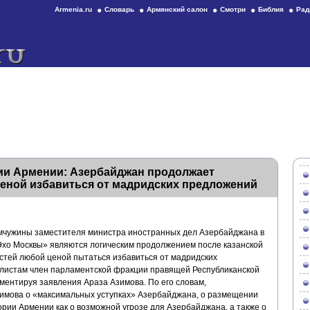
Armenia.ru
Словарь
Армянский салон
Смотри
Библия
Рад
тии Армении: Азербайджан продолжает
еной избавиться от мадридских предложений
чужины заместителя министра иностранных дел Азербайджана в
Эхо Москвы» являются логическим продолжением после казанской
стей любой ценой пытаться избавиться от мадридских
алистам член парламентской фракции правящей Республиканской
мментируя заявления Араза Азимова.
По его словам,
зимова о «максимальных уступках» Азербайджана, о размещении
рии Армении как о возможной угрозе для Азербайджана, а также о