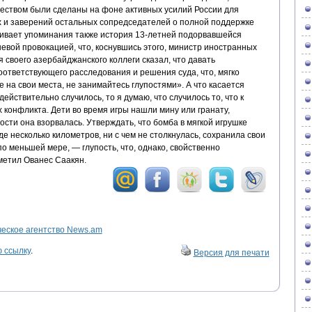
еством были сделаны на фоне активных усилий России для
х и заверений остальных сопредседателей о полной поддержке
уживает упоминания также история 13-летней подорвавшейся
шевой провокацией, что, коснувшись этого, министр иностранных
 своего азербайджанского коллеги сказал, что давать
ответствующего расследования и решения суда, что, мягко
те на свои места, не занимайтесь глупостями». А что касается
действительно случилось, то я думаю, что случилось то, что к
 конфликта. Дети во время игры нашли мину или гранату,
ости она взорвалась. Утверждать, что бомба в мягкой игрушке
е несколько километров, ни с чем не столкнулась, сохранила свои
по меньшей мере, — глупость, что, однако, свойственно
метил Ованес Саакян.
ское агентство News.am
 ссылку
.
Версия для печати