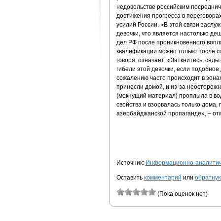
недовольстве российским посреднич
достижения прогресса в переговора
усилий России. «В этой связи засл
девочки, что является настолько де
дел РФ после проникновенного вопля
квалификации можно только после со
говоря, означает: «Заткнитесь, сядь
гибели этой девочки, если подобное 
сожалению часто происходит в зонах
принесли домой, и из-за неосторожн
(мокнущий материал) проплыла в вод
свойства и взорвалась только дома, 
азербайджанской пропаганде», – от
Источник:
Информационно-аналитиче
Оставить
комментарий
или
обратную
(Пока оценок нет)