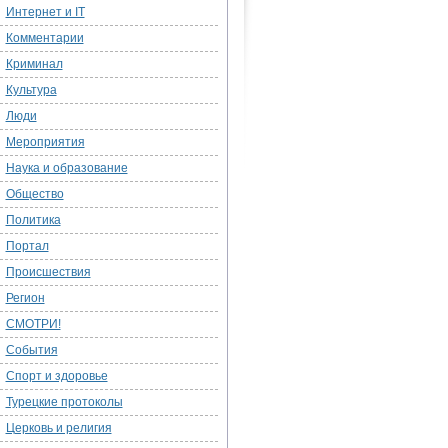
Интернет и IT
Комментарии
Криминал
Культура
Люди
Мероприятия
Наука и образование
Общество
Политика
Портал
Происшествия
Регион
СМОТРИ!
События
Спорт и здоровье
Турецкие протоколы
Церковь и религия