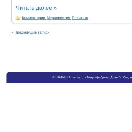
Читать далее
»
Комментарии
,
Мероприятия
,
Политика
«
Предыдущие записи
©
ՍԹ
-
ՍԺԱ
Armenia.ru
, «Медиафабрика „Аракс“». Свид