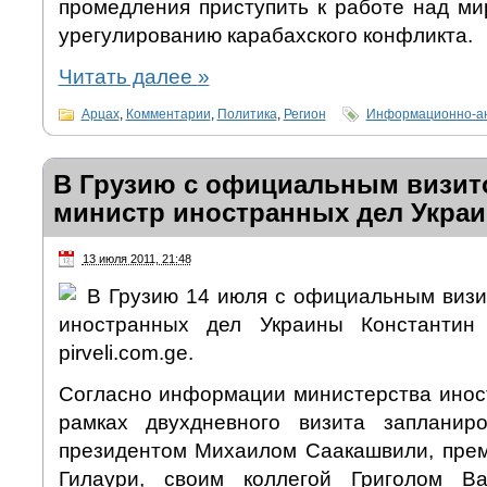
промедления приступить к работе над м
урегулированию карабахского конфликта.
Читать далее
»
Арцах
,
Комментарии
,
Политика
,
Регион
Информационно-ан
В Грузию с официальным визит
министр иностранных дел Укра
13 июля 2011, 21:48
В Грузию 14 июля с официальным визи
иностранных дел Украины Константин
pirveli.com.ge.
Согласно информации министерства иност
рамках двухдневного визита запланир
президентом Михаилом Саакашвили, пре
Гилаури, своим коллегой Григолом В