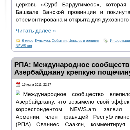
церковь «Сурб Бардугимеос», которая
Башкале Ванской провинции и покинута
отремонтирована и открыта для духовного
Читать далее
»
В мире
,
Культура
,
События
,
Церковь и религия
Информацио
NEWS.am
РПА: Международное сообществ
Азербайджану крепкую пощечин
13 июля 2011, 22:27
Международное сообщество влепил
Азербайджану, что возымело свой эффект
корреспондентом NEWS.am заявил д
Армении, член правящей Республикан
(РПА) Ованнес Саакян, комментируя 