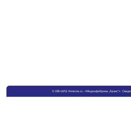
©
ՍԹ
-
ՍԺԱ
Armenia.ru
, «Медиафабрика „Аракс“». Свид