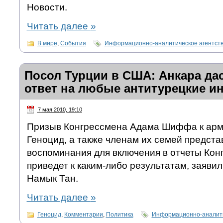
Новости.
Читать далее
»
В мире
,
События
Информационно-аналитическое агентст
Посол Турции в США: Анкара да
ответ на любые антитурецкие и
7 мая 2010, 19:10
Призыв Конгрессмена Адама Шиффа к ар
Геноцид, а также членам их семей предста
воспоминания для включения в отчеты Кон
приведет к каким-либо результатам, заяви
Намык Тан.
Читать далее
»
Геноцид
,
Комментарии
,
Политика
Информационно-аналити