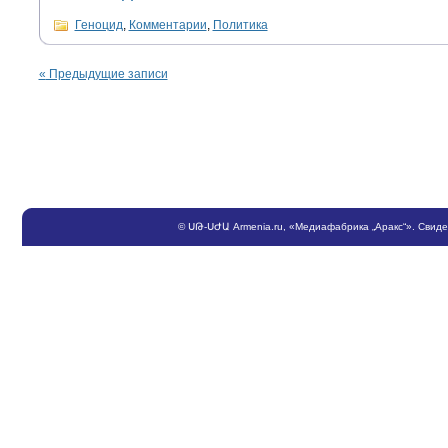
Геноцид
,
Комментарии
,
Политика
«
Предыдущие записи
©
ՍԹ
-
ՍԺԱ
Armenia.ru
, «Медиафабрика „Аракс“». Свид