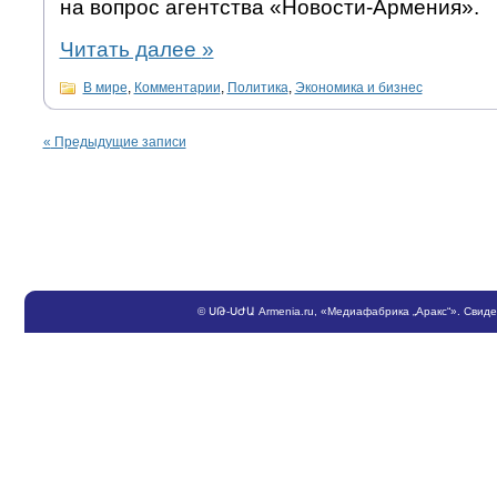
на вопрос агентства «Новости-Армения».
Читать далее
»
В мире
,
Комментарии
,
Политика
,
Экономика и бизнес
«
Предыдущие записи
©
ՍԹ
-
ՍԺԱ
Armenia.ru
, «Медиафабрика „Аракс“». Свид