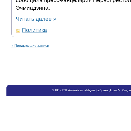
сообщила пресс-канцелярия Первопрестол
Эчмиадзина.
Читать далее
»
Политика
«
Предыдущие записи
©
ՍԹ
-
ՍԺԱ
Armenia.ru
, «Медиафабрика „Аракс“». Свид