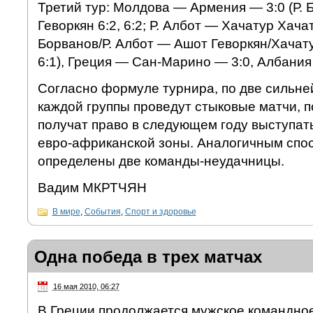
Третий тур: Молдова — Армения — 3:0 (Р.
Геворкян 6:2, 6:2; Р. Албот — Хачатур Хачатр
Борванов/Р. Албот — Ашот Геворкян/Хачату
6:1), Греция — Сан-Марино — 3:0, Албания
Согласно формуле турнира, по две сильн
каждой группы проведут стыковые матчи, 
получат право в следующем году выступать
евро-африканской зоны. Аналогичным спо
определены две команды-неудачницы.
Вадим МКРТЧЯН
В мире
,
События
,
Спорт и здоровье
Одна победа в трех матчах
16 мая 2010, 06:27
В Греции продолжается мужское командное