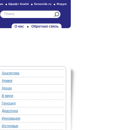
ио
Шрифт Anahit
Genocide.ru
Форум
О нас
Обратная связь
Аналитика
Армия
Арцах
В мире
Геноцид
Диаспора
Инновации
Интервью