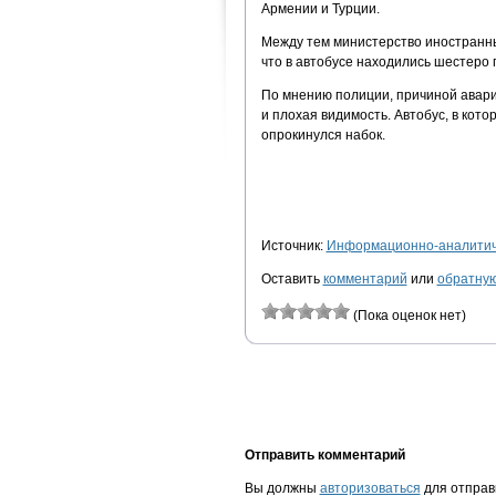
Армении и Турции.
Между тем министерство иностранн
что в автобусе находились шестеро 
По мнению полиции, причиной авари
и плохая видимость. Автобус, в кото
опрокинулся набок.
Источник:
Информационно-аналитиче
Оставить
комментарий
или
обратную
(Пока оценок нет)
Отправить комментарий
Вы должны
авторизоваться
для отправ