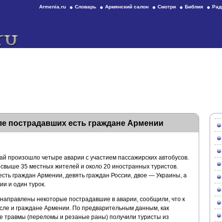
Armenia.ru
Словарь
Армянский салон
Смотри
Библия
Рад
сле пострадавших есть граждане Армении
й произошло четыре аварии с участием пассажирских автобусов.
 свыше 35 местных жителей и около 20 иностранных туристов.
ть граждан Армении, девять граждан России, двое — Украины, а
и и один турок.
 направлены некоторые пострадавшие в аварии, сообщили, что к
исле и граждане Армении. По предварительным данным, как
 травмы (переломы и резаные раны) получили туристы из