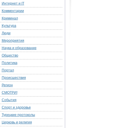
Интернет и IT
Комментарии
Криминал
Культура
Люди
Мероприятия
Наука и образование
Общество
Политика
Портал
Происшествия
Регион
СМОТРИ!
События
Спорт и здоровье
Турецкие протоколы
Церковь и религия