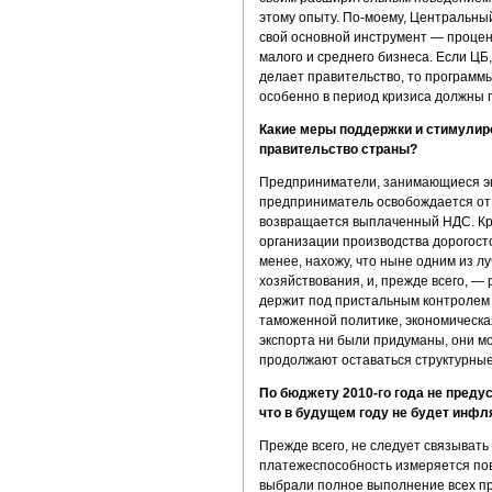
этому опыту. По-моему, Центральны
свой основной инструмент — процен
малого и среднего бизнеса. Если ЦБ, 
делает правительство, то программы
особенно в период кризиса должны п
Какие меры поддержки и стимулиро
правительство страны?
Предприниматели, занимающиеся экс
предприниматель освобождается от 
возвращается выплаченный НДС. Кр
организации производства дорогост
менее, нахожу, что ныне одним из 
хозяйствования, и, прежде всего, 
держит под пристальным контролем 
таможенной политике, экономическа
экспорта ни были придуманы, они м
продолжают оставаться структурны
По бюджету 2010-го года не преду
что в будущем году не будет инф
Прежде всего, не следует связыват
платежеспособность измеряется пов
выбрали полное выполнение всех п