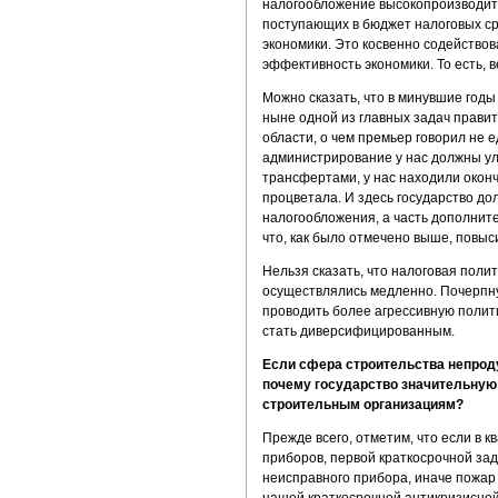
налогообложение высокопроизводите
поступающих в бюджет налоговых ср
экономики. Это косвенно содейство
эффективность экономики. То есть, 
Можно сказать, что в минувшие годы
ныне одной из главных задач прави
области, о чем премьер говорил не 
администрирование у нас должны у
трансфертами, у нас находили окон
процветала. И здесь государство д
налогообложения, а часть дополнит
что, как было отмечено выше, повы
Нельзя сказать, что налоговая поли
осуществлялись медленно. Почерпну
проводить более агрессивную полит
стать диверсифицированным.
Если сфера строительства непроду
почему государство значительную 
строительным организациям?
Прежде всего, отметим, что если в 
приборов, первой краткосрочной за
неисправного прибора, иначе пожар
нашей краткосрочной антикризисной