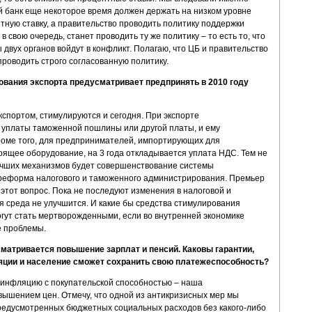
й банк еще некоторое время должен держать на низком уровне
тную ставку, а правительство проводить политику поддержки
в свою очередь, станет проводить ту же политику – то есть то, что
 двух органов войдут в конфликт. Полагаю, что ЦБ и правительство
роводить строго согласованную политику.
вания экспорта предусматривает предпринять в 2010 году
портом, стимулируются и сегодня. При экспорте
уплаты таможенной пошлины или другой платы, и ему
оме того, для предпринимателей, импортирующих для
оящее оборудование, на 3 года откладывается уплата НДС. Тем не
лучших механизмов будет совершенствование системы
— реформа налогового и таможенного администрирования. Премьер
этот вопрос. Пока не последуют изменения в налоговой и
я среда не улучшится. И какие бы средства стимулирования
огут стать мертворожденными, если во внутренней экономике
е проблемы.
сматривается повышение зарплат и пенсий. Каковы гарантии,
ляции и население сможет сохранить свою платежеспособность?
ь инфляцию с покупательской способностью – наша
ышением цен. Отмечу, что одной из антикризисных мер мы
редусмотренных бюджетных социальных расходов без какого-либо