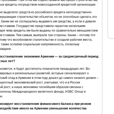
ные кредиты посредством новосозданной кредитной организации.
не выделяло средств из российского кредита непосредственно
вершающие строительство объектов, но не способные сделать это
 банки же не соглашались выдавать им средства, а если и давали
м ставкам. Государство представило гарантии нескольким
аря чему кредиты им были выданы по сравнительно меньшим (чем
м ставкам. Тем самым, выиграли три стороны: банки – потому что
тому что возобновили строительство и создали рабочие места,
а также ослабив социальную напряженность, поскольку
раждане.
осстановление экономики Армении — за среднесрочный период
сных лет?
ановится, и будут достигнуты показатели предыдущих лет. Во-
мировых и региональных развитий, которые сигнализируют о
ский спад в Армении в этом году дошел до самого низкого уровня –
центный экономический рост, учитывая, что и в России
ый рост, а наша экономика теснейшим образом связана с
прогнозы Международного валютного фонда, HSBC Group и
ы.
нозирует восстановление финансового баланса при резком
 воздействие имело на Армению уменьшение количества