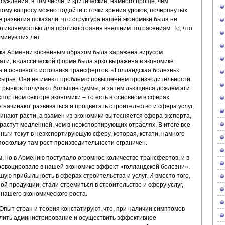
суждения, в том числе, и критические, намного проще, чем
тому вопросу можно подойти с точки зрения уроков, почерпнутых
 развития показали, что структура нашей экономики была не
ротивляемостью для противостояния внешним потрясениям. То, что
 минувших лет.
ика Армении косвенным образом была заражена вирусом
тати, в классической форме была ярко выражена в экономике
а и основного источника трансфертов. «Голландская болезнь»
сырье. Они не имеют проблем с повышением производительности
х рынков получают большие суммы, а затем льющиеся дождем эти
спортном секторе экономики – то есть в основном в сферах
е начинают развиваться и процветать строительство и сфера услуг,
чинают расти, а взамен из экономики вытесняется сфера экспорта,
растут медленней, чем в неэкспортирующих отраслях. В итоге все
ньги текут в неэкспортирующую сферу, которая, кстати, намного
оскольку там рост производительности ограничен.
, но в Армению поступало огромное количество трансфертов, и в
провоцировало в нашей экономике эффект «голландской болезни».
ю прибыльность в сферах строительства и услуг. И вместо того,
ой продукции, стали стремиться в строительство и сферу услуг,
нашего экономического роста.
Опыт стран и теория констатируют, что, при наличии симптомов
илить администрирование и осуществить эффективное