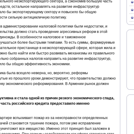
льного неэкспортирующего сектора, а сэкономив большую часть
едств, остальное направлять на развитие инфраструктур
вало бы экспортирующему сектору и повысило бы общую
вести сильную антицикличную политику.
 в администрировании налоговой политики были недостатки, и
тельства должно стать проведение агрессивных реформ в этой
единожды. В особенности налоговое и таможенное
лучшаться более быстрыми темпами. То есть суммы, формируемые
чательное пристанище в неэкспортирующей сфере, которая жила и
олжно было найти или быстро развивать механизмы их правильного
ельно собранных налогов направить на развитие инфраструктур,
сило бы общую эффективность экономики.
тика была всецело неверна, но, вероятно, реформы
тые из прошлого уроки демонстрируют, что правительство должно
ику экономического реформирования. В Армении рынок должен
ктивна и стала одной из причин резкого экономического спада,
часть российского кредита предоставило именно
квартире вспыхивает пожар из-за неисправности определенных
дачей становится тушение пожара, потом уже исправление
 уничтожит все имущество. Именно этот принцип был заложен в
 программе. При этом мы содействовали как сфере строительства,