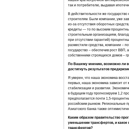
так и потребителю, выдавая ипотеч
В действительности же государство 
строителям. Были компании, уже за
из-за отсутствия оборотных средств,
кредиты — то по высоким процентны
строительным организациям, благод
при отсутствии гарантий) процентны
разместили средства, компании – по
государство – обеспечив рост ВВП, 
собственники строящихся домов – г
По Вашему мнению, возможно ли в
достигнуть результатов предкризи
Я уверен, что наша экономика восст
первых, наша экономика зависит от 
стабилизации и развитии. Экономиче
в будущем году прогнозируем 1,2 про
предполагается почти 1,5-процентн
российским рынком. Региональные 
Азиатского банка также оптимистичн
Каким образом правительство прог
уменьшении трансфертов, и какое
трансфертов?