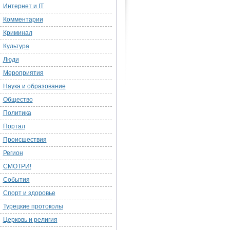
Интернет и IT
Комментарии
Криминал
Культура
Люди
Мероприятия
Наука и образование
Общество
Политика
Портал
Происшествия
Регион
СМОТРИ!
События
Спорт и здоровье
Турецкие протоколы
Церковь и религия