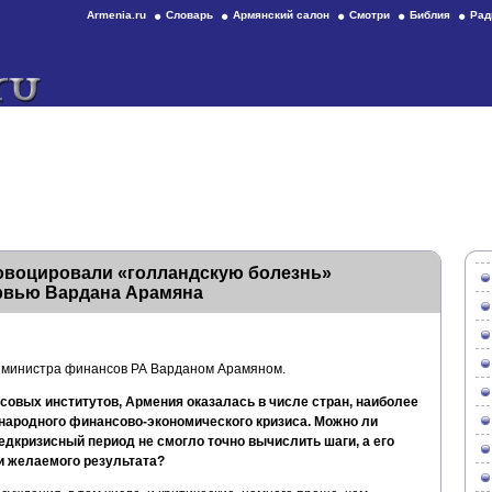
Armenia.ru
Словарь
Армянский салон
Смотри
Библия
Рад
овоцировали «голландскую болезнь»
рвью Вардана Арамяна
 министра финансов РА Варданом Арамяном.
вых институтов, Армения оказалась в числе стран, наиболее
народного финансово-экономического кризиса. Можно ли
едкризисный период не смогло точно вычислить шаги, а его
и желаемого результата?