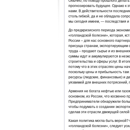
Обычно, по поводу прошлого делать 
прогнозировать будущее. Однако к э
нами. В действительности последние
столь гибкой, да и не обладала соп
мы сегодня имеем, — последствия и
До предкризисного периода эконом
«голландской болезни», которая, кс
России – для нас основного партнер
присуща странам, экспортирующим 
труда – продают сырье и из внешни
суммы идут и аккумулируются в неэк
строительства и сферы услуг. В итог
потому что в этих отраслях цены на
поскольку цены и прибыльность там 
ресурсы (людские, финансовые) и де
уязвимей для внешних потрясений, п
Армения не богата нефтью или газом
основном, из России, что косвенно 
Предприниматели обнаружили большу
чтобы подумать о создании экспортн
сделав эти отрасли движущей силой 
Какая политика могла быть верной? 
«голландской болезни», следует ус