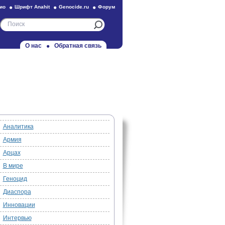
ио
Шрифт Anahit
Genocide.ru
Форум
О нас
Обратная связь
Аналитика
Армия
Арцах
В мире
Геноцид
Диаспора
Инновации
Интервью