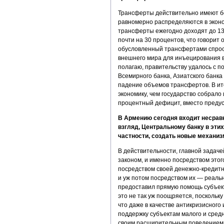
Трансферты действительно имеют б
равномерно распределяются в экон
трансферты ежегодно доходят до 13
почти на 30 процентов, что говорит
обусловленный трансфертами спрос,
внешнего мира для инъецирования в
полагаю, правительству удалось с 
Всемирного банка, Азиатского банк
падение объемов трансфертов. В ит
экономику, чем государство собрало 
процентный дефицит, вместо предус
В Армению сегодня входит несравн
взгляд, Центральному банку в эти
частности, создать новые механиз
В действительности, главной задаче
законом, и именно посредством этог
посредством своей денежно-кредитн
и уж потом посредством их — реальн
предоставил прямую помощь субъекта
это не так уж поощряется, поскольк
что даже в качестве антикризисного
поддержку субъектам малого и средн
своим расширительным поведением, 