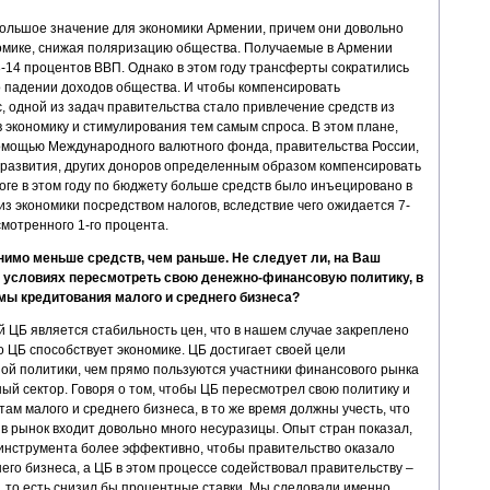
ольшое значение для экономики Армении, причем они довольно
омике, снижая поляризацию общества. Получаемые в Армении
-14 процентов ВВП. Однако в этом году трансферты сократились
 о падении доходов общества. И чтобы компенсировать
 одной из задач правительства стало привлечение средств из
 экономику и стимулирования тем самым спроса. В этом плане,
помощью Международного валютного фонда, правительства России,
а развития, других доноров определенным образом компенсировать
оге в этом году по бюджету больше средств было инъецировано в
из экономики посредством налогов, вследствие чего ожидается 7-
мотренного 1-го процента.
имо меньше средств, чем раньше. Не следует ли, на Ваш
х условиях пересмотреть свою денежно-финансовую политику, в
мы кредитования малого и среднего бизнеса?
й ЦБ является стабильность цен, что в нашем случае закреплено
о ЦБ способствует экономике. ЦБ достигает своей цели
ой политики, чем прямо пользуются участники финансового рынка
ый сектор. Говоря о том, чтобы ЦБ пересмотрел свою политику и
м малого и среднего бизнеса, в то же время должны учесть, что
у в рынок входит довольно много несуразицы. Опыт стран показал,
 инструмента более эффективно, чтобы правительство оказало
его бизнеса, а ЦБ в этом процессе содействовал правительству –
то есть снизил бы процентные ставки. Мы следовали именно