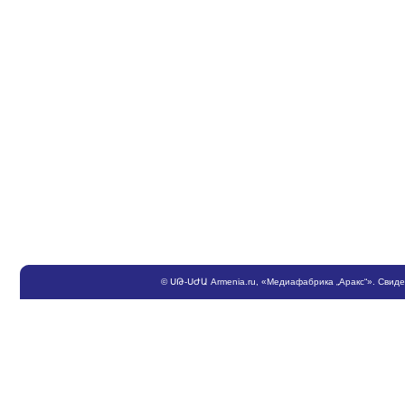
©
ՍԹ
-
ՍԺԱ
Armenia.ru
, «Медиафабрика „Аракс“». Свид