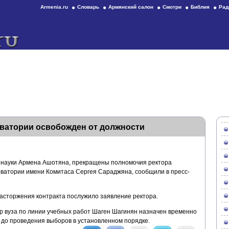
Armenia.ru
Словарь
Армянский салон
Смотри
Библия
Рад
рватории освобожден от должности
и науки Армена Ашотяна, прекращены полномочия ректора
рватории имени Комитаса Сергея Сараджяна, сообщили в пресс-
асторжения контракта послужило заявление ректора.
р вуза по линии учебных работ Шаген Шагинян назначен временно
до проведения выборов в установленном порядке.