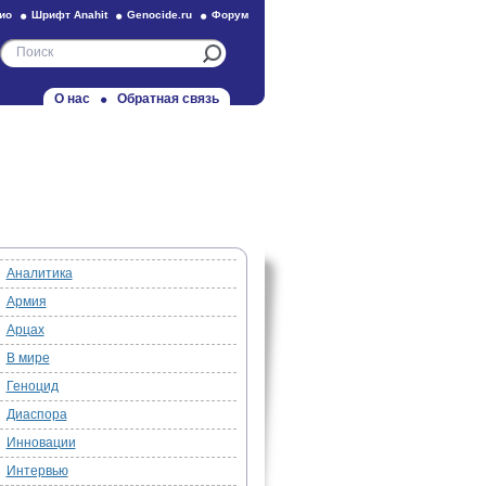
ио
Шрифт Anahit
Genocide.ru
Форум
О нас
Обратная связь
Аналитика
Армия
Арцах
В мире
Геноцид
Диаспора
Инновации
Интервью