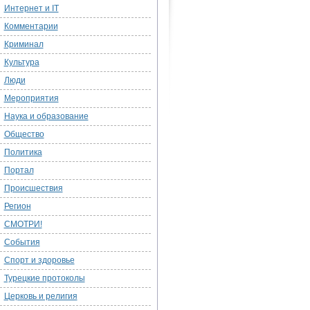
Интернет и IT
Комментарии
Криминал
Культура
Люди
Мероприятия
Наука и образование
Общество
Политика
Портал
Происшествия
Регион
СМОТРИ!
События
Спорт и здоровье
Турецкие протоколы
Церковь и религия