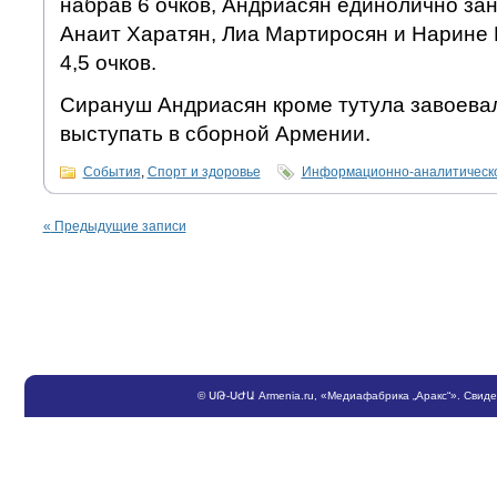
набрав 6 очков, Андриасян единолично зан
Анаит Харатян, Лиа Мартиросян и Нарине 
4,5 очков.
Сирануш Андриасян кроме тутула завоевал
выступать в сборной Армении.
События
,
Спорт и здоровье
Информационно-аналитическо
«
Предыдущие записи
©
ՍԹ
-
ՍԺԱ
Armenia.ru
, «Медиафабрика „Аракс“». Свид