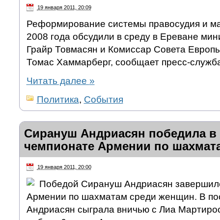
19 января 2011, 20:09
Реформирование системы правосудия и ма
2008 года обсудили в среду в Ереване ми
Грайр Товмасян и Комиссар Совета Европы
Томас Хаммарберг, сообщает пресс-служб
Читать далее
»
Политика
,
События
Сирануш Андриасян победила в
чемпионате Армении по шахмат
19 января 2011, 20:00
Победой Сирануш Андриасян завершилс
Армении по шахматам среди женщин. В пос
Андриасян сыграла вничью с Лиа Мартирос