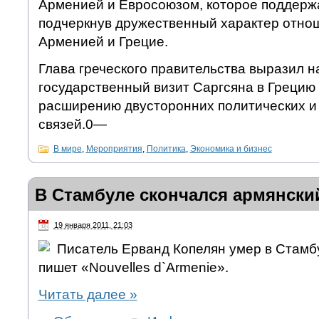
Арменией и Евросоюзом, которое поддержа
подчеркнув дружественный характер отно
Арменией и Грецие.
Глава греческого правительства выразил н
государственный визит Саргсяна в Грецию
расширению двусторонних политических и
связей.0—
В мире
,
Мероприятия
,
Политика
,
Экономика и бизнес
В Стамбуле скончался армянски
19 января 2011, 21:03
Писатель Ерванд Копелян умер в Стамбу
пишет «Nouvelles d`Armenie».
Читать далее
»