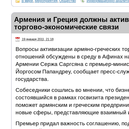
В мире
,
Мероприятия
,
Общество
Информационно-аналити
Армения и Греция должны акти
торгово-экономические связи
19 января 2011, 21:18
Вопросы активизации армяно-греческих то
отношений обсуждены в среду в Афинах на
Армении Сержа Саргсяна с премьер-минис
Йоргосом Папандреу, сообщает пресс-служ
государства.
Собеседники сошлись во мнении, что бизн
состоявшийся в рамках госвизита президе
поможет армянским и греческим предприн
новые сферы, представляющие взаимный 
Премьер придал важность соглашению, п