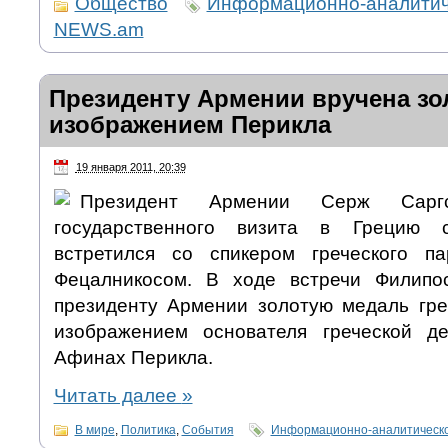
Общество
Информационно-аналитич
NEWS.am
Президенту Армении вручена зо
изображением Перикла
19 января 2011, 20:39
Президент Армении Серж Сар
государственного визита в Грецию с
встретился со спикером греческого п
Фецалникосом. В ходе встречи Филипо
президенту Армении золотую медаль гре
изображением основателя греческой д
Афинах Перикла.
Читать далее
»
В мире
,
Политика
,
События
Информационно-аналитическо