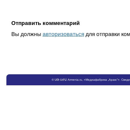
Отправить комментарий
Вы должны
авторизоваться
для отправки ко
©
ՍԹ
-
ՍԺԱ
Armenia.ru
, «Медиафабрика „Аракс“». Свид