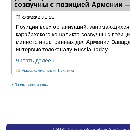
созвучны с позицией Армении 
28 января 2011, 19:41
Позиции всех организаций, занимающихся
карабахского конфликта созвучны с позици
министр иностранных дел Армении Эдвард
интервью телеканалу Russia Today.
Читать далее
»
Арцах
,
Комментарии
,
Политика
«
Предыдущие записи
©
ՍԹ
-
ՍԺԱ
Armenia.ru
, «Медиафабрика „Аракс“». Свид