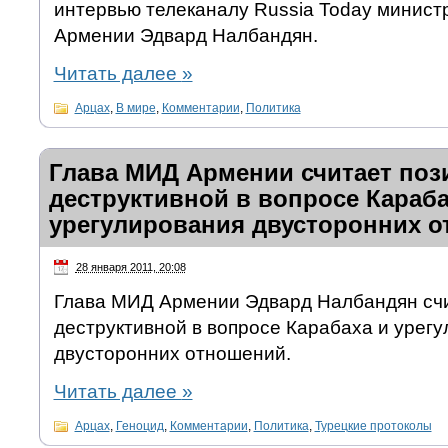
интервью телеканалу Russia Today минист
Армении Эдвард Налбандян.
Читать далее
»
Арцах
,
В мире
,
Комментарии
,
Политика
Глава МИД Армении считает по
деструктивной в вопросе Караба
урегулирования двусторонних 
28 января 2011, 20:08
Глава МИД Армении Эдвард Налбандян счи
деструктивной в вопросе Карабаха и урег
двусторонних отношений.
Читать далее
»
Арцах
,
Геноцид
,
Комментарии
,
Политика
,
Турецкие протоколы