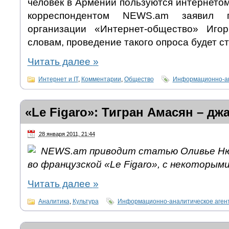
человек в Армении пользуются интернетом
корреспондентом NEWS.am заявил г
организации «Интернет-общество» Иго
словам, проведение такого опроса будет ст
Читать далее
»
Интернет и IT
,
Комментарии
,
Общество
Информационно-ан
«Le Figaro»: Тигран Амасян – дж
28 января 2011, 21:44
NEWS.am приводит статью Оливье Ню
во французской «Le Figaro», с некоторым
Читать далее
»
Аналитика
,
Культура
Информационно-аналитическое аген