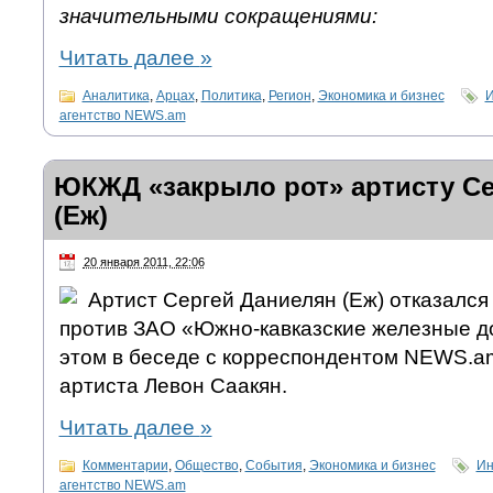
значительными сокращениями:
Читать далее
»
Аналитика
,
Арцах
,
Политика
,
Регион
,
Экономика и бизнес
И
агентство NEWS.am
ЮКЖД «закрыло рот» артисту С
(Еж)
20 января 2011, 22:06
Артист Сергей Даниелян (Еж) отказался 
против ЗАО «Южно-кавказские железные д
этом в беседе с корреспондентом NEWS.am
артиста Левон Саакян.
Читать далее
»
Комментарии
,
Общество
,
События
,
Экономика и бизнес
Ин
агентство NEWS.am