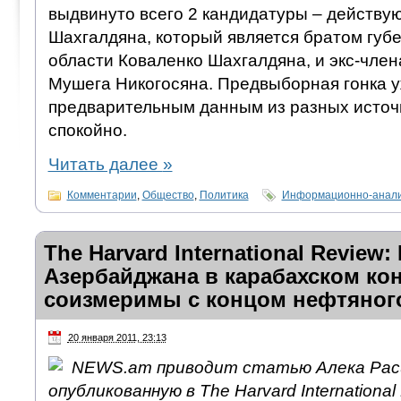
выдвинуто всего 2 кандидатуры – действу
Шахгалдяна, который является братом губ
области Коваленко Шахгалдяна, и экс-чл
Мушега Никогосяна. Предвыборная гонка уж
предварительным данным из разных источн
спокойно.
Читать далее
»
Комментарии
,
Общество
,
Политика
Информационно-анали
The Harvard International Review
Азербайджана в карабахском ко
соизмеримы с концом нефтяног
20 января 2011, 23:13
NEWS.am приводит статью Алека Рас
опубликованную в The Harvard International