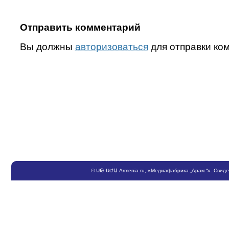
Отправить комментарий
Вы должны
авторизоваться
для отправки ко
©
ՍԹ
-
ՍԺԱ
Armenia.ru
, «Медиафабрика „Аракс“». Свид