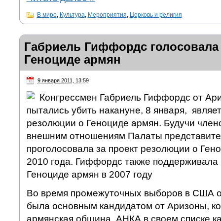
В мире
,
Культура
,
Мероприятия
,
Церковь и религия
Габриель Гиффордс голосовала
Геноциде армян
9 января 2011, 13:59
Конгрессмен Габриель Гиффордс от Ари
пытались убить накануне, 8 января, являе
резолюции о Геноциде армян. Будучи член
внешним отношениям Палаты представите
проголосовала за проект резолюции о Ген
2010 года. Гиффордс также поддерживала
Геноциде армян в 2007 году
Во время промежуточных выборов в США 
была основным кандидатом от Аризоны, к
армянская община. АНКА в своем списке к