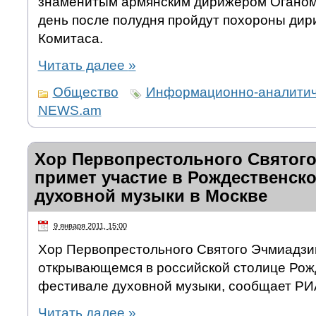
знаменитым армянским дирижером Оганом 
день после полудня пройдут похороны дир
Комитаса.
Читать далее
»
Общество
Информационно-аналитич
NEWS.am
Хор Первопрестольного Святог
примет участие в Рождественск
духовной музыки в Москве
9 января 2011, 15:00
Хор Первопрестольного Святого Эчмиадзин
открывающемся в российской столице Рож
фестивале духовной музыки, сообщает РИ
Читать далее
»