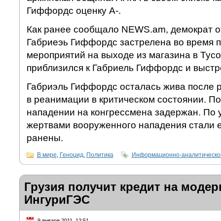
Гиффордс оценку А-.
Как ранее сообщало NEWS.am, демократ о
Габриеэь Гиффордс застрелена во время 
мероприятий на выходе из магазина в Тус
приблизился к Габриель Гиффордс и выстре
Габриэль Гиффордс осталась жива после р
в реанимации в критическом состоянии. П
нападении на конгрессмена задержан. По
жертвами вооруженного нападения стали е
ранены.
В мире
,
Геноцид
,
Политика
Информационно-аналитическо
Грузия получит кредит на моде
ИнгуриГЭС
9 января 2011, 12:51