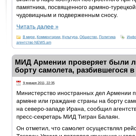
памятника, посвященного армяно-турецкой
чудовищным и подверженным сносу.
Читать далее
»
В мире
,
Комментарии
,
Культура
,
Общество
,
Политика
Инфо
агентство NEWS.am
МИД Армении проверяет были л
борту самолета, разбившегося в
9 января 2011, 22:35
Министерство иностранных дел Армении п
армяне или граждане страны на борту сам
на северо-западе Ирана, сообщил агентст
пресс-секретарь МИД Тигран Балаян.
Он отметил, что самолет осуществлял рей