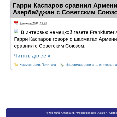
Гарри Каспаров сравнил Армен
Азербайджан с Советским Союз
9 января 2011, 12:45
В интервью немецкой газете Frankfurter 
Гарри Каспаров говоря о шахматах Армен
сравнил с Советским Союзом.
Читать далее
»
Комментарии
,
Политика
Информационно-аналитическое а
©
ՍԹ
-
ՍԺԱ
Armenia.ru
, «Медиафабрика „Аракс“». Свид