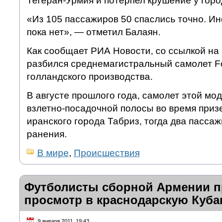
Тегеран-Урмия и потерпел крушение у горо
«Из 105 пассажиров 50 спаслись точно. И
пока нет», — отметил Балаян.
Как сообщает РИА Новости, со ссылкой на 
разбился среднемагистральный самолет F
голландского производства.
В августе прошлого года, самолет этой мо
взлетно-посадочной полосы во время приз
иранского города Табриз, тогда два пасса
ранения.
В мире
,
Происшествия
Футболисты сборной Армении 
просмотр в краснодарскую Куба
9 января 2011, 19:43