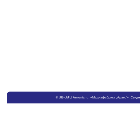
©
ՍԹ
-
ՍԺԱ
Armenia.ru
, «Медиафабрика „Аракс“». Свид