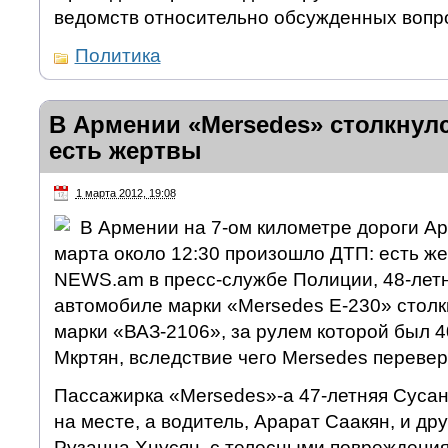
ведомств относительно обсужденных вопр
Политика
В Армении «Mersedes» столкнулс
есть жертвы
1 марта 2012, 19:08
В Армении на 7-ом километре дороги А
марта около 12:30 произошло ДТП: есть ж
NEWS.am в пресс-службе Полиции, 48-лет
автомобиле марки «Mersedes E-230» стол
марки «ВАЗ-2106», за рулем которой был 4
Мкртян, вследствие чего Mersedes переве
Пассажирка «Mersedes»-а 47-летняя Сусан
на месте, а водитель, Арарат Саакян, и др
Рузанна Хнусян, с телесными повреждени