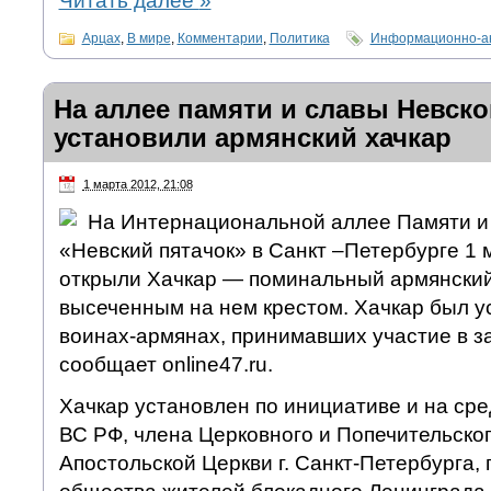
Читать далее
»
Арцах
,
В мире
,
Комментарии
,
Политика
Информационно-ан
На аллее памяти и славы Невско
установили армянский хачкар
1 марта 2012, 21:08
На Интернациональной аллее Памяти 
«Невский пятачок» в Санкт –Петербурге 1
открыли Хачкар — поминальный армянский
высеченным на нем крестом. Хачкар был у
воинах-армянах, принимавших участие в з
сообщает online47.ru.
Хачкар установлен по инициативе и на ср
ВС РФ, члена Церковного и Попечительско
Апостольской Церкви г. Санкт-Петербурга, 