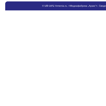
©
ՍԹ
-
ՍԺԱ
Armenia.ru
, «Медиафабрика „Аракс“». Свид