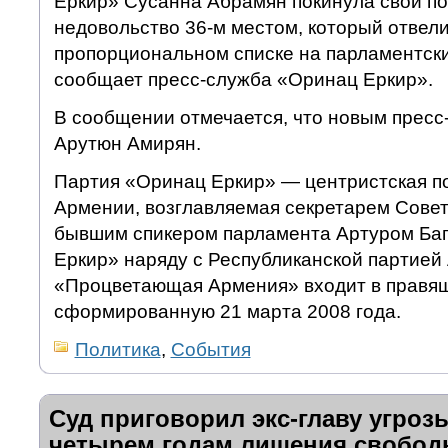
Еркир» Сусанна Абрамян покинула свой по
недовольство 36-м местом, который отвели
пропорциональном списке на парламентски
сообщает пресс-служба «Оринац Еркир».
В сообщении отмечается, что новым пресс
Арутюн Амирян.
Партия «Оринац Еркир» — центристская по
Армении, возглавляемая секретарем Совет
бывшим спикером парламента Артуром Ба
Еркир» наряду с Республиканской партией
«Процветающая Армения» входит в правя
сформированную 21 марта 2008 года.
Политика
,
События
Суд приговорил экс-главу угроз
четырем годам лишения свобо