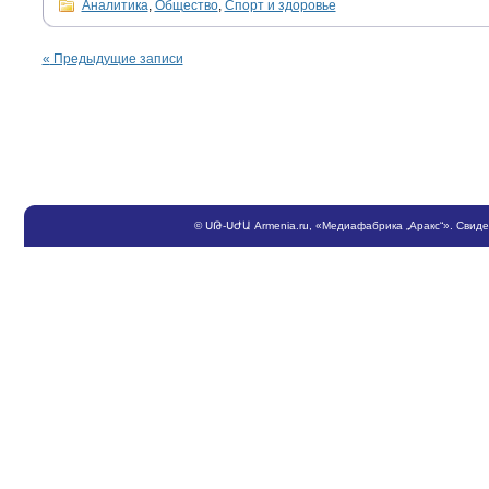
Аналитика
,
Общество
,
Спорт и здоровье
«
Предыдущие записи
©
ՍԹ
-
ՍԺԱ
Armenia.ru
, «Медиафабрика „Аракс“». Свид