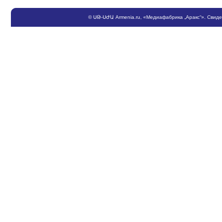
©
ՍԹ
-
ՍԺԱ
Armenia.ru
, «Медиафабрика „Аракс“». Свид