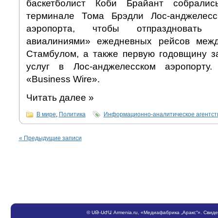
баскетболист Коби Брайант собрали
терминале Тома Брэдли Лос-анджелесс
аэропорта, чтобы отпраздновать 
авиалиниями» ежедневных рейсов меж
Стамбулом, а также первую годовщину з
услуг в Лос-анджелесском аэропорту
«Business Wire».
Читать далее
»
В мире
,
Политика
Информационно-аналитическое агентс
«
Предыдущие записи
©
ՍԹ
-
ՍԺԱ
Armenia.ru
, «Медиафабрика „Аракс“». Свид