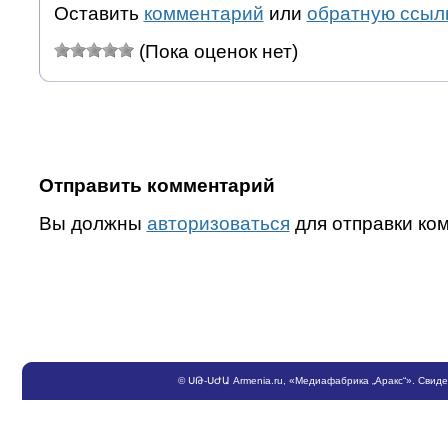
Оставить
комментарий
или
обратную ссыл
(Пока оценок нет)
Отправить комментарий
Вы должны
авторизоваться
для отправки ко
©
ՍԹ
-
ՍԺԱ
Armenia.ru
, «Медиафабрика „Аракс“». Свид