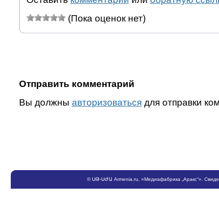
(Пока оценок нет)
Отправить комментарий
Вы должны
авторизоваться
для отправки ко
©
ՍԹ
-
ՍԺԱ
Armenia.ru
, «Медиафабрика „Аракс“». Свид