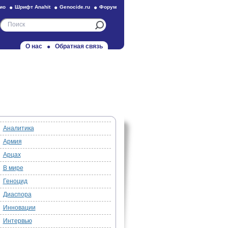
ио
Шрифт Anahit
Genocide.ru
Форум
О нас
Обратная связь
Аналитика
Армия
Арцах
В мире
Геноцид
Диаспора
Инновации
Интервью