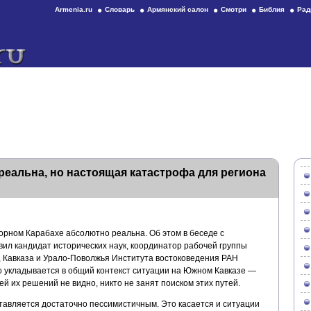
Armenia.ru
Словарь
Армянский салон
Смотри
Библия
Рад
реальна, но настоящая катастрофа для региона
орном Карабахе абсолютно реальна. Об этом в беседе с
л кандидат исторических наук, координатор рабочей группы
 Кавказа и Урало-Поволжья Института востоковедения РАН
то укладывается в общий контекст ситуации на Южном Кавказе —
й их решений не видно, никто не занят поиском этих путей.
тавляется достаточно пессимистичным. Это касается и ситуации