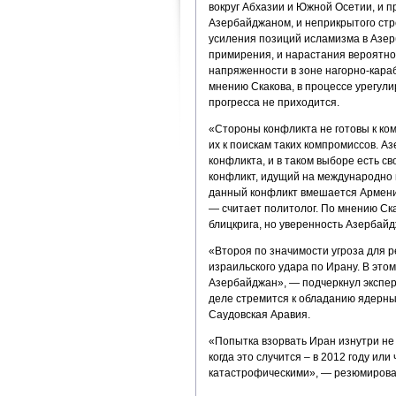
вокруг Абхазии и Южной Осетии, и п
Азербайджаном, и неприкрытого стр
усиления позиций исламизма в Азерб
примирения, и нарастания вероятнос
напряженности в зоне нагорно-караб
мнению Скакова, в процессе урегули
прогресса не приходится.
«Стороны конфликта не готовы к ком
их к поискам таких компромиссов. А
конфликта, и в таком выборе есть св
конфликт, идущий на международно 
данный конфликт вмешается Армения
— считает политолог. По мнению Ск
блицкрига, но уверенность Азербайд
«Второя по значимости угроза для р
израильского удара по Ирану. В это
Азербайджан», — подчеркнул эксперт
деле стремится к обладанию ядерным
Саудовская Аравия.
«Попытка взорвать Иран изнутри не 
когда это случится – в 2012 году или
катастрофическими», — резюмирова