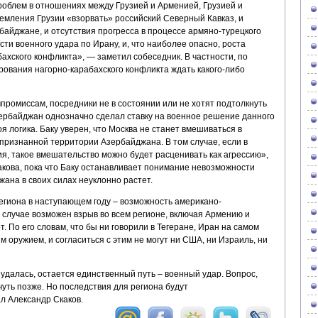
роблем в отношениях между Грузией и Арменией, Грузией и
емления Грузии «взорвать» российский Северный Кавказ, и
айджане, и отсутствия прогресса в процессе армяно-турецкого
ти военного удара по Ирану, и, что наиболее опасно, роста
ахского конфликта», — заметил собеседник. В частности, по
рования нагорно-карабахского конфликта ждать какого-либо
промиссам, посредники не в состоянии или не хотят подтолкнуть
зербайджан однозначно сделал ставку на военное решение данного
оя логика. Баку уверен, что Москва не станет вмешиваться в
признанной территории Азербайджана. В том случае, если в
, такое вмешательство можно будет расценивать как агрессию»,
акова, пока что Баку останавливает понимание невозможности
жана в своих силах неуклонно растет.
егиона в наступающем году – возможность американо-
м случае возможен взрыв во всем регионе, включая Армению и
. По его словам, что бы ни говорили в Тегеране, Иран на самом
 оружием, и согласиться с этим не могут ни США, ни Израиль, ни
удалась, остается единственный путь – военный удар. Вопрос,
 чуть позже. Но последствия для региона будут
л Александр Скаков.