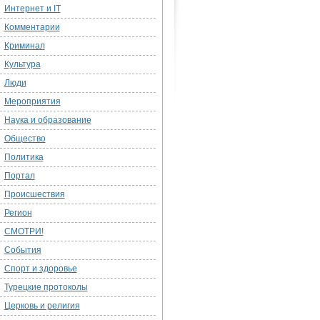
Интернет и IT
Комментарии
Криминал
Культура
Люди
Мероприятия
Наука и образование
Общество
Политика
Портал
Происшествия
Регион
СМОТРИ!
События
Спорт и здоровье
Турецкие протоколы
Церковь и религия