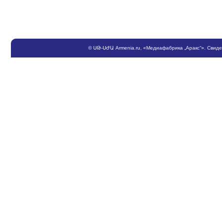
©
ՍԹ
-
ՍԺԱ
Armenia.ru
, «Медиафабрика „Аракс“». Свид