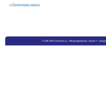
«
Предыдущие записи
©
ՍԹ
-
ՍԺԱ
Armenia.ru
, «Медиафабрика „Аракс“». Свид