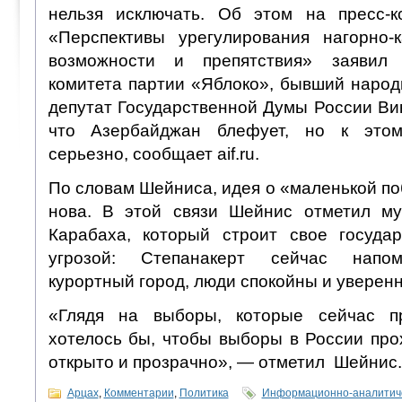
нельзя исключать. Об этом на пресс-
«Перспективы урегулирования нагорно-к
возможности и препятствия» заявил 
комитета партии «Яблоко», бывший наро
депутат Государственной Думы России Ви
что Азербайджан блефует, но к этом
серьезно, сообщает aif.ru.
По словам Шейниса, идея о «маленькой п
нова. В этой связи Шейнис отметил му
Карабаха, который строит свое госуда
угрозой: Степанакерт сейчас напо
курортный город, люди спокойны и уверенн
«Глядя на выборы, которые сейчас п
хотелось бы, чтобы выборы в России про
открыто и прозрачно», — отметил Шейнис.
Арцах
,
Комментарии
,
Политика
Информационно-аналитиче