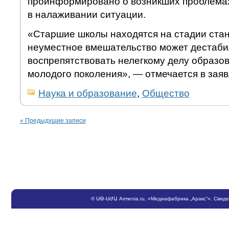
проинформировано о возникших проблемах
в налаживании ситуации.
«Старшие школы находятся на стадии ста
неуместное вмешательство может дестаби
воспрепятствовать нелегкому делу образо
молодого поколения», — отмечается в заяв
Наука и образование
,
Общество
«
Предыдущие записи
©
ՍԹ
-
ՍԺԱ
Armenia.ru
, «Медиафабрика „Аракс“». Свид