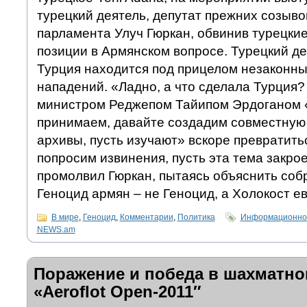
турецкий деятель, депутат прежних созыво
парламента Улуч Гюркан, обвинив турецкие
позиции в Армянском вопросе. Турецкий де
Турция находится под прицелом незаконны
нападений. «Ладно, а что сделала Турция?
министром Реджепом Тайипом Эрдоганом 
принимаем, давайте создадим совместную 
архивы, пусть изучают» вскоре превратить
попросим извинения, пусть эта тема закро
промолвил Гюркан, пытаясь объяснить соб
Геноцид армян – не Геноцид, а Холокост е
В мире
,
Геноцид
,
Комментарии
,
Политика
Информационно-
NEWS.am
Поражение и победа в шахматно
«Aeroflot Open-2011″