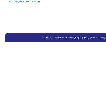
«
Предыдущие записи
©
ՍԹ
-
ՍԺԱ
Armenia.ru
, «Медиафабрика „Аракс“». Свид