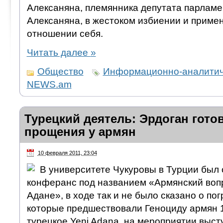
Алексаняна, племянника депутата парлам
Алексаняна, в жестоком избиении и приме
отношении себя.
Читать далее
»
Общество
Информационно-аналитич
NEWS.am
Турецкий деятель: Эрдоган гото
прощения у армян
10 февраля 2011, 23:04
В университете Чукуровы в Турции был
конферанс под названием «Армянский вопро
Адане», в ходе так и не было сказано о по
которые предшествовали Геноциду армян 19
турецкое Yeni Adana, на мероприятии выст