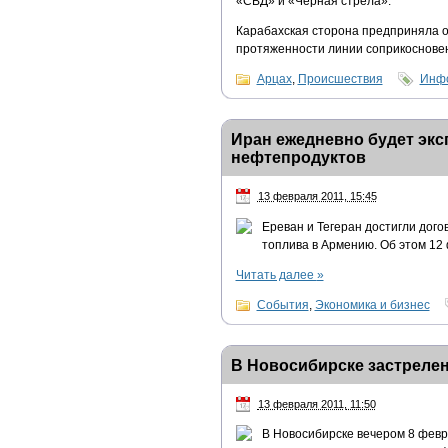
«СВД» и «Черная стрела».
Карабахская сторона предприняла о
протяженности линии соприкоснове
Арцах
,
Происшествия
Инфо
Иран ежедневно будет экс
нефтепродуктов
13 февраля 2011, 15:45
Ереван и Тегеран достигли дого
топлива в Армению. Об этом 12
Читать далее
»
События
,
Экономика и бизнес
В Новосибирске застреле
13 февраля 2011, 11:50
В Новосибирске вечером 8 февр