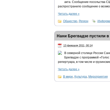
акта. Сообщение посольства СШ
распространило сообщение о возмож
Читать далее
»
Общество
,
Регион
Информа
Нани Брегвадзе пустили в
13 февраля 2011, 00:14
В северной столице России Са
Брегвадзе с программой «Голос 
репертуара, в том числе и грузинские
Читать далее
»
В мире
,
Культура
,
Мероприятия