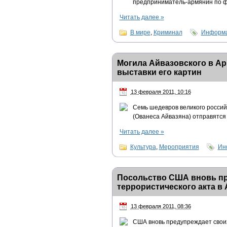
предприниматель-армянин по ф
Читать далее
»
В мире
,
Криминал
Информа
Могила Айвазовского в Ар
выставки его картин
13 февраля 2011, 10:16
Семь шедевров великого россий
(Ованеса Айвазяна) отправятся 
Читать далее
»
Культура
,
Мероприятия
Ин
Посольство США вновь пр
террористического акта в
13 февраля 2011, 08:36
США вновь предупреждает своих