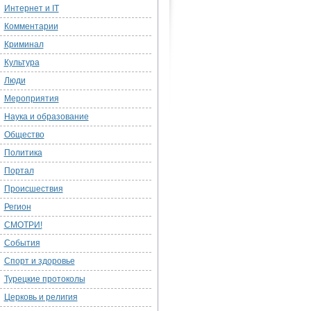
Интернет и IT
Комментарии
Криминал
Культура
Люди
Мероприятия
Наука и образование
Общество
Политика
Портал
Происшествия
Регион
СМОТРИ!
События
Спорт и здоровье
Турецкие протоколы
Церковь и религия