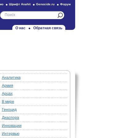
ио
Шрифт Anahit
Genocide.ru
Форум
О нас
Обратная связь
Аналитика
Армия
Арцах
В мире
Геноцид
Диаспора
Инновации
Интервью