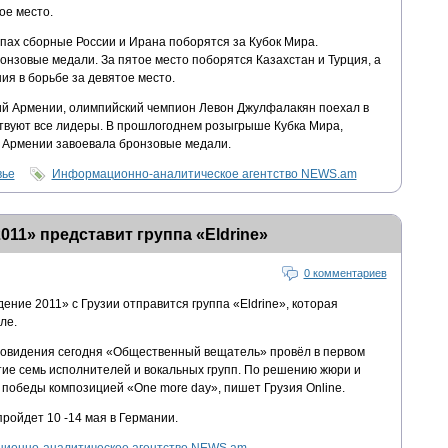
ое место.
пах сборные России и Ирана поборятся за Кубок Мира.
нзовые медали. За пятое место поборятся Казахстан и Турция, а
я в борьбе за девятое место.
ий Армении, олимпийский чемпион Левон Джулфалакян поехал в
ствуют все лидеры. В прошлогоднем розыгрыше Кубка Мира,
 Армении завоевала бронзовые медали.
вье
Информационно-аналитическое агентство NEWS.am
11» представит группа «Eldrine»
0 комментариев
ение 2011» с Грузии отправится группа «Eldrine», которая
ле.
ровидения сегодня «Общественный вещатель» провёл в первом
тие семь исполнителей и вокальных групп. По решению жюри и
ь победы композицией «One more day», пишет Грузия Online.
ройдет 10 -14 мая в Германии.