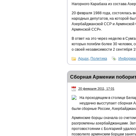
Нагорного Карабаха из состава Азе
20 февраля 1988 года, состоялась 
народных депутатов, на которой б
Азербайджанской ССР и Армянской 
Армянской ССР».
В ответ на это через неделю в Сумг
которых погибли более 30 человек, 
о своей независимости 2 сентября 1
Арцах
,
Политика
Информац
Сборная Армении поборит
20 февраля 2011, 17:01
На проходящем в столице Белар
неудачно высступает сборная А
были сборные России, Азербайджана
Армянские борцы сначала со счетом 
разгромлены азербайджанцами. Зате
протовостоянии с Болгарией удалос
позволило армянским борцам занять 