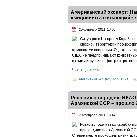
Американский эксперт: На
«медленно закипающий» 
20 февраля 2011, 18:50
Ситуация в Нагорном Карабахе 
спорной территории происходя
армянскими военными. Однако ни ст
США, не предпринимают конкретных
в ходе дискуссии в Центре стратеги
Читать далее
»
Аналитика
,
Арцах
,
Политика
Решение о передаче НКАО 
Армянской ССР – прошло 2
20 февраля 2011, 18:44
Ровно 23 года назад Карабах п
присоединении к Армянской ССР
Степанакерте проходили митинги, с