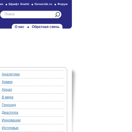
ио
Шрифт Anahit
Genocide.ru
Форум
О нас
Обратная связь
Аналитика
Армия
Арцах
В мире
Геноцид
Диаспора
Инновации
Интервью