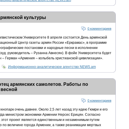
ионно-аналитическое агентство NEWS.am
армянской культуры
0 комментариев
гвистическом Университете 8 апреля состоится День армянской
ационный Центр газеты армян России «Еркрамас», в программе
ографические постановки и народные песни в исполнении
уд. руководитель – Рузанна Авнесян). В фойе Университета будет
 – Герман «Армения – колыбель христианской цивилизации».
Информационно-аналитическое агентство NEWS.am
отец армянских самолетов. Работы по
 весной
0 комментариев
нопарк очень давнее. Около 2,5 лет назад эту идею Гюмри и его
гда министром экономики Армении Нерсес Ерицян. Согласно
 этот проект является единственным и незаменимым путем
го по величине города Армении, а также реанимации мертвых