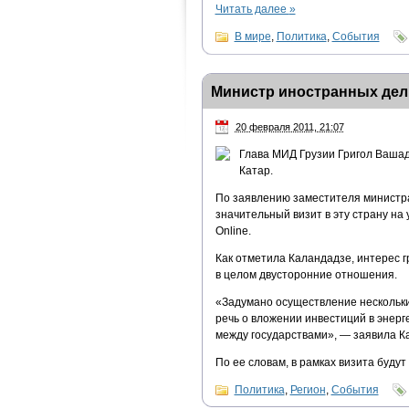
Читать далее
»
В мире
,
Политика
,
События
Министр иностранных дел 
20 февраля 2011, 21:07
Глава МИД Грузии Григол Ваша
Катар.
По заявлению заместителя министра
значительный визит в эту страну на
Online.
Как отметила Каландадзе, интерес г
в целом двусторонние отношения.
«Задумано осуществление нескольких
речь о вложении инвестиций в энерг
между государствами», — заявила К
По ее словам, в рамках визита буду
Политика
,
Регион
,
События