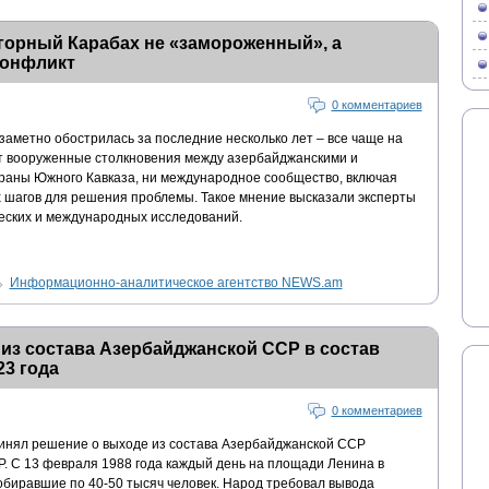
горный Карабах не «замороженный», а
конфликт
0 комментариев
заметно обострилась за последние несколько лет – все чаще на
т вооруженные столкновения между азербайджанскими и
раны Южного Кавказа, ни международное сообщество, включая
 шагов для решения проблемы. Такое мнение высказали эксперты
ческих и международных исследований.
Информационно-аналитическое агентство NEWS.am
из состава Азербайджанской ССР в состав
3 года
0 комментариев
ринял решение о выходе из состава Азербайджанской ССР
. С 13 февраля 1988 года каждый день на площади Ленина в
обиравшие по 40-50 тысяч человек. Народ требовал вывода