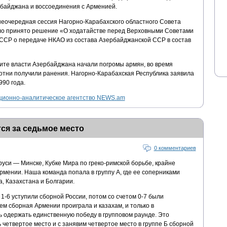
рбайджана и воссоединения с Арменией.
внеочередная сессия Нагорно-Карабахского областного Совета
ыло принято решение «О ходатайстве перед Верховными Советами
ССР о передаче НКАО из состава Азербайджанской ССР в состав
аите власти Азербайджана начали погромы армян, во время
сотни получили ранения. Нагорно-Карабахская Республика заявила
990 года.
ионно-аналитическое агентство NEWS.am
ся за седьмое место
0 комментариев
уси — Минске, Кубке Мира по греко-римской борьбе, крайне
рмении. Наша команда попала в группу А, где ее соперниками
, Казахстана и Болгарии.
1-6 уступили сборной России, потом со счетом 0-7 были
м сборная Армении проиграла и казахам, и только в
ь одержать единственную победу в групповом раунде. Это
четвертое место и с занявим четвертое место в группе Б сборной