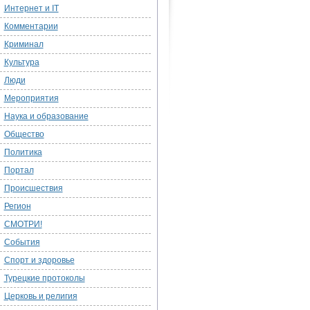
Интернет и IT
Комментарии
Криминал
Культура
Люди
Мероприятия
Наука и образование
Общество
Политика
Портал
Происшествия
Регион
СМОТРИ!
События
Спорт и здоровье
Турецкие протоколы
Церковь и религия