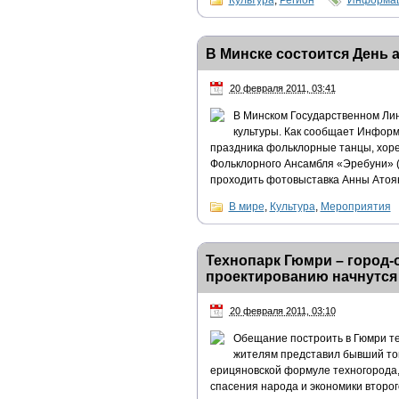
Культура
,
Регион
Информац
В Минске состоится День 
20 февраля 2011, 03:41
В Минском Государственном Лин
культуры. Как сообщает Информ
праздника фольклорные танцы, хоре
Фольклорного Ансамбля «Эребуни» (х
проходить фотовыставка Анны Атоян
В мире
,
Культура
,
Мероприятия
Технопарк Гюмри – город-
проектированию начнутся
20 февраля 2011, 03:10
Обещание построить в Гюмри тех
жителям представил бывший то
ерицяновской формуле техногорода,
спасения народа и экономики второ