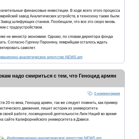
начительные финансовые инвестиции. В ходе всего этого процесса
мрийский завод Аналитических устройств, в технозону также были
и Завод шлифующих станков. Пообещали, что все это скоро вновь
лем с трудоустройством.
уже не министр экономики. Однако, по словам директора фонда
ать. Согласно Гургену Пароняну, гюмрийцам осталось ждать
ектировать самолет.
мационно-аналитическое агентство NEWS.am
ркам надо смириться с тем, что Геноцид армян
0 комментариев
в 20-го века, Геноцид армян, так же следует помнить, как пример
истического движения, пишет историк из университета
 своей работе, посвященной деятельности Лиги Наций во время
на сайте Калифорнийского университета в Дэвисе.
Информационно-аналитическое агентство NEWS.am