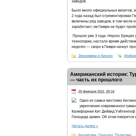
заводов.
Было много официальных визитов, з
2 года назад был отремонтирован Гю
включены ряд заводов, в том числе 
заработает, ив Гюмри не будет проб
Прошло уже 3 года. Нерсес Ерицян 
технопарка, настало время действов
недолго — скоро в Гюмри начнут про
Экономика и бизнес
Инфор
Американский историк: Ту
— часть их прошлого
20 февраля 2011, 00:16
Одно из самых жестоких бесчинст
укрепления современного гуман
Калифорнии Кит Дейвид Уэйтенпоф в
Геноцида армян. Об этом говорится 
Читать далее
»
Аналитика
,
Геноцид
,
Политика