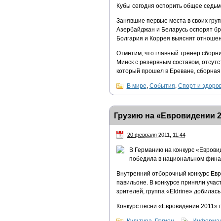
Кубы сегодня оспорить общее седьм
Занявшие первые места в своих груп
Азербайджан и Беларусь оспорят бро
Болгария и Коррея выяснят отношени
Отметим, что главный тренер сборн
Минск с резервным составом, отсут
который прошел в Ереване, сборная
В мире
,
События
,
Спорт и здоро
Грузию на «Евровидении 20
20 февраля 2011, 11:44
В Германию на конкурс «Евровид
победила в национальном фина
Внутренний отборочный конкурс Ев
павильоне. В конкурсе приняли учас
зрителей, группа «Eldrine» добилас
Конкурс песни «Евровидение 2011» п