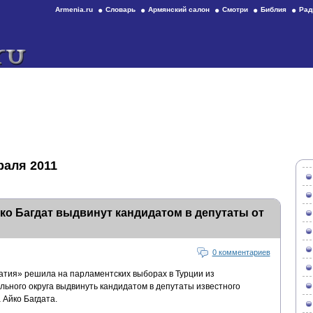
Armenia.ru
Словарь
Армянский салон
Смотри
Библия
Рад
раля 2011
о Багдат выдвинут кандидатом в депутаты от
0 комментариев
атия» решила на парламентских выборах в Турции из
льного округа выдвинуть кандидатом в депутаты известного
 Айко Багдата.