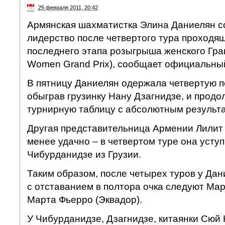
25 февраля 2011, 20:42
Армянская шахматистка Элина Даниелян с
лидерство после четвертого тура проходящ
последнего этапа розыгрыша женского Гра
Women Grand Prix), сообщает официальный
В пятницу Даниелян одержала четвертую п
обыграв грузинку Нану Дзагнидзе, и продо
турнирную таблицу с абсолютным результ
Другая представительница Армении Лилит
менее удачно – в четвертом туре она усту
Чибурданидзе из Грузии.
Таким образом, после четырех туров у Дани
с отставанием в полтора очка следуют Мар
Марта Фьерро (Эквадор).
У Чибурданидзе, Дзагнидзе, китаянки Сюй