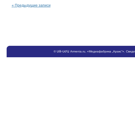
«
Предыдущие записи
©
ՍԹ
-
ՍԺԱ
Armenia.ru
, «Медиафабрика „Аракс“». Свид