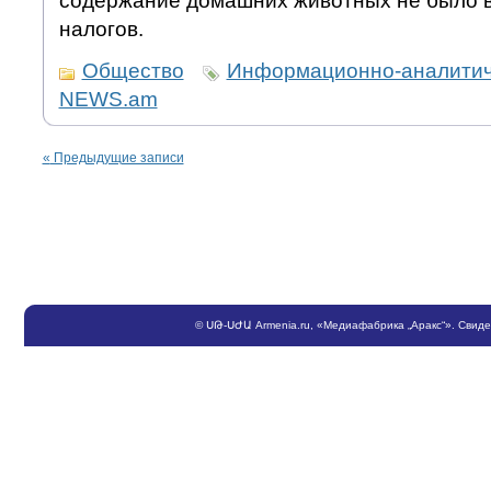
содержание домашних животных не было 
налогов.
Общество
Информационно-аналитич
NEWS.am
«
Предыдущие записи
©
ՍԹ
-
ՍԺԱ
Armenia.ru
, «Медиафабрика „Аракс“». Свид