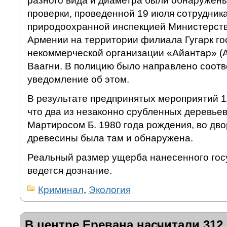
разного вида и диаметра были обнаружены
проверки, проведенной 19 июля сотрудник
природоохранной инспекцией Министерст
Армении на территории филиала Гугарк го
некоммерческой организации «Айантар» (А
Ваагни. В полицию было направлено соот
уведомление об этом.
В результате предпринятых мероприятий 1
что два из незаконно срубленных деревье
Мартиросом Б. 1980 года рождения, во дво
древесины была там и обнаружена.
Реальный размер ущерба нанесенного госу
ведется дознание.
Криминал
,
Экология
В центре Еревана насчитали 31