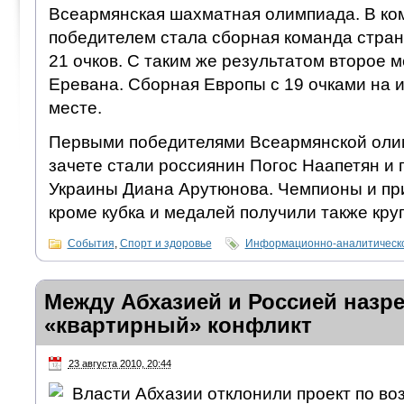
Всеармянская шахматная олимпиада. В ко
победителем стала сборная команда стран
21 очков. С таким же результатом второе 
Еревана. Сборная Европы с 19 очками на 
месте.
Первыми победителями Всеармянской оли
зачете стали россиянин Погос Наапетян и
Украины Диана Арутюнова. Чемпионы и п
кроме кубка и медалей получили также кр
События
,
Спорт и здоровье
Информационно-аналитическо
Между Абхазией и Россией назр
«квартирный» конфликт
23 августа 2010, 20:44
Власти Абхазии отклонили проект по в