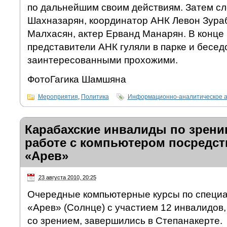
по дальнейшим своим действиям. Затем сл
Шахназарян, координатор АНК Левон Зура
Малхасян, актер Ерванд Манарян. В конце
представители АНК гуляли в парке и бесед
заинтересованными прохожими.
ФотоГагика Шамшяна
Мероприятия
,
Политика
Информационно-аналитическое 
Карабахские инвалиды по зрени
работе с компьютером посредс
«Арев»
23 августа 2010, 20:25
Очередные компьютерные курсы по специ
«Арев» (Солнце) с участием 12 инвалидо
со зрением, завершились в Степанакерте.