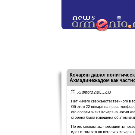
Кочарян давал политически
Ахмадинежадом как частн
22 января 2010, 12:41
Нет ничего сверхъестественного в 
Об этом 22 января на пресс-конфер
его словам визит Кочаряна носил ч
сторона была извещена об этом виз
По его словам, экс-президенты пос
идет о том, что на встречах Кочарян