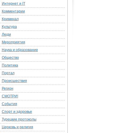
Интернет и IT
Комментарии
Криминал
Культура
Люди
Мероприятия
Наука и образование
Общество
Политика
Портал
Происшествия
Регион
СМОТРИ!
События
Спорт и здоровье
Турецкие протоколы
Церковь и религия