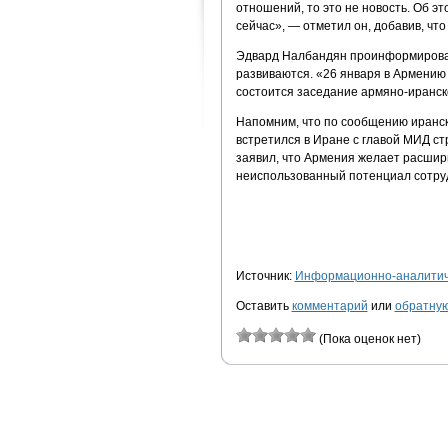
отношений, то это не новость. Об э
сейчас», — отметил он, добавив, что
Эдвард Налбандян проинформирова
развиваются. «26 января в Армению
состоится заседание армяно-иранск
Напомним, что по сообщению иранск
встретился в Иране с главой МИД с
заявил, что Армения желает расшир
неиспользованный потенциал сотру
Источник:
Информационно-аналитиче
Оставить
комментарий
или
обратную
(Пока оценок нет)