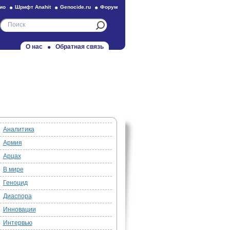
ио
Шрифт Anahit
Genocide.ru
Форум
О нас
Обратная связь
Аналитика
Армия
Арцах
В мире
Геноцид
Диаспора
Инновации
Интервью