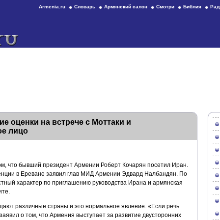
Armenia.ru
Словарь
Армянский салон
Смотри
Библия
Рад
е оценки на встрече с Моттаки и
ое лицо
том, что бывший президент Армении Роберт Кочарян посетил Иран.
енции в Ереване заявил глав МИД Армении Эдвард Налбандян. По
астный характер по приглашению руководства Ирана и армянская
ите.
ещают различные страны и это нормальное явление. «Если речь
 заявил о том, что Армения выступает за развитие двусторонних