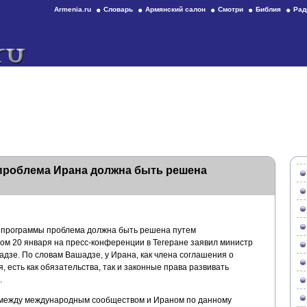
Armenia.ru
Словарь
Армянский салон
Смотри
Библия
Рад
 проблема Ирана должна быть решена
й программы проблема должна быть решена путем
ом 20 января на пресс-конференции в Тегеране заявил министр
дзе. По словам Вашадзе, у Ирана, как члена соглашения о
 есть как обязательства, так и законные права развивать
.
т между международным сообществом и Ираном по данному