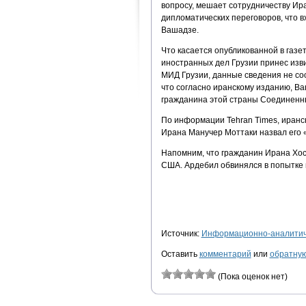
вопросу, мешает сотрудничеству Ир
дипломатических переговоров, что вх
Вашадзе.
Что касается опубликованной в газе
иностранных дел Грузии принес изви
МИД Грузии, данные сведения не соо
что согласно иранскому изданию, Ва
гражданина этой страны Соединенн
По информации Tehran Times, иранск
Ирана Манучер Моттаки назвал его
Напомним, что гражданин Ирана Хос
США. Ардебил обвинялся в попытке 
Источник:
Информационно-аналитиче
Оставить
комментарий
или
обратную
(Пока оценок нет)