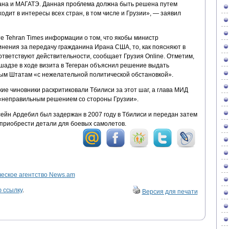
ана и МАГАТЭ. Данная проблема должна быть решена путем
одит в интересы всех стран, в том числе и Грузии», — заявил
те Tehran Times информации о том, что якобы министр
нения за передачу гражданина Ирана США, то, как поясняют в
тветствуют действительности, сообщает Грузия Online. Отметим,
шадзе в ходе визита в Тегеран объяснил решение выдать
ым Штатам «с нежелательной политической обстановкой».
ие чиновники раскритиковали Тбилиси за этот шаг, а глава МИД
 «неправильным решением со стороны Грузии».
ейн Ардебил был задержан в 2007 году в Тбилиси и передан затем
приобрести детали для боевых самолетов.
ское агентство News.am
 ссылку
.
Версия для печати