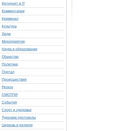
Интернет и IT
Комментарии
Криминал
Культура
Люди
Мероприятия
Наука и образование
Общество
Политика
Портал
Происшествия
Регион
СМОТРИ!
События
Спорт и здоровье
Турецкие протоколы
Церковь и религия