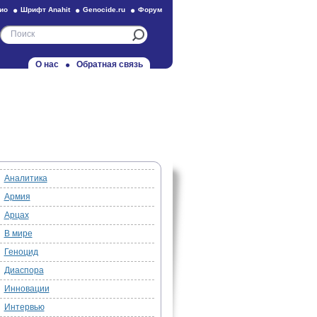
ио
Шрифт Anahit
Genocide.ru
Форум
О нас
Обратная связь
Аналитика
Армия
Арцах
В мире
Геноцид
Диаспора
Инновации
Интервью