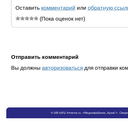
Оставить
комментарий
или
обратную ссыл
(Пока оценок нет)
Отправить комментарий
Вы должны
авторизоваться
для отправки ко
©
ՍԹ
-
ՍԺԱ
Armenia.ru
, «Медиафабрика „Аракс“». Свид