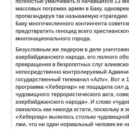
полностью умалчивать о начавшихся 13 ян
массовых погромах армян в Баку, одновре
пропагандируя так называемую «трагедию 
Баку многочисленного контингента советск
предотвратить геноцид всего христианског
многонационального города.
Безусловным же лидером в деле уничтоже
азербайджанского народа, его полного об
превращения в безропотных слуг алиевског
непосредственно контролируемый Админи
государственный телеканал «Aztv». Вот и 1
программа «Хеберлар» не пощадила сил д
чудовищного террористического акта, сов
азербайджанского народа». И слово «чуд
оказалось как никогда кстати, поскольку в
«Хеберлар» вылилось столько чудовищной
лжи, что ни один нормальный человек ее н