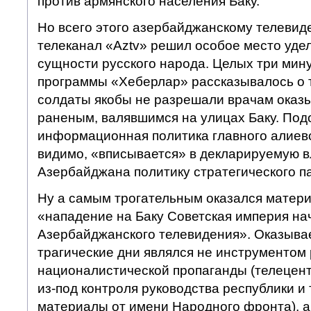
против армянского населения Баку.
Но всего этого азербайджанскому телевид
телеканал «Aztv» решил особое место уде
сущности русского народа. Целых три мин
программы «Хеберлар» рассказывалось о т
солдаты якобы не разрешали врачам оказ
раненым, валявшимся на улицах Баку. Под
информационная политика главного алиевс
видимо, «вписывается» в декларируемую 
Азербайджана политику стратегического п
Ну а самым трогательным оказался материа
«нападение на Баку Советская империя на
Азербайджанского телевидения». Оказывает
трагические дни являлся не инструментом
националистической пропаганды (телецент
из-под контроля руководства республики и
материалы от имени Народного фронта), а