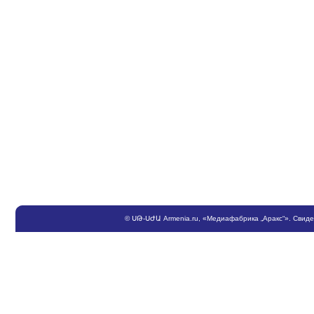
©
ՍԹ
-
ՍԺԱ
Armenia.ru
, «Медиафабрика „Аракс“». Свид