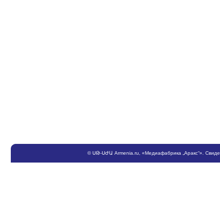
©
ՍԹ
-
ՍԺԱ
Armenia.ru
, «Медиафабрика „Аракс“». Свид