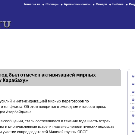
Armenia.ru
Словарь
Армянский салон
Смотри
Библия
Рад
 год был отмечен активизацией мирных
у Карабаху»
 усилий и интенсификацией мирных переговоров по
о конфликта. Об этом говорится в ежегодном итоговом пресс-
дел Азербайджана.
я в сообщении, стали состоявшиеся в течение года шесть встреч
а и многочисленные встречи глав внешнеполитических ведомств
ри участии сопредседателей Минской группы ОБСЕ.