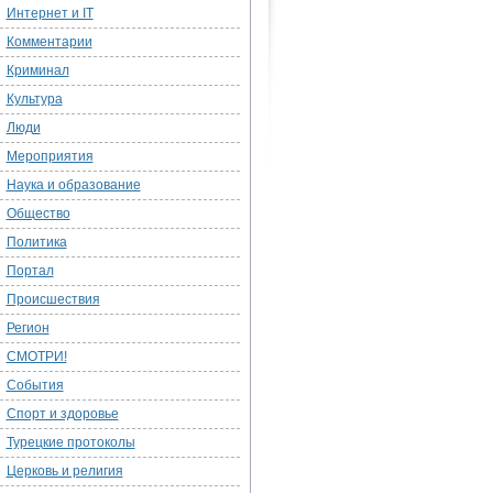
Интернет и IT
Комментарии
Криминал
Культура
Люди
Мероприятия
Наука и образование
Общество
Политика
Портал
Происшествия
Регион
СМОТРИ!
События
Спорт и здоровье
Турецкие протоколы
Церковь и религия