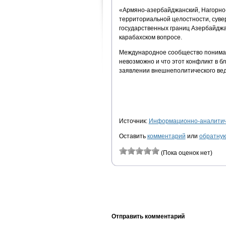
«Армяно-азербайджанский, Нагорно
территориальной целостности, суве
государственных границ Азербайджа
карабахском вопросе.
Международное сообщество понимает
невозможно и что этот конфликт в б
заявлении внешнеполитического ве
Источник:
Информационно-аналитиче
Оставить
комментарий
или
обратную
(Пока оценок нет)
Отправить комментарий