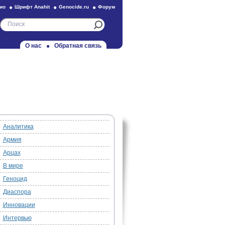
ио
Шрифт Anahit
Genocide.ru
Форум
О нас
Обратная связь
Аналитика
Армия
Арцах
В мире
Геноцид
Диаспора
Инновации
Интервью