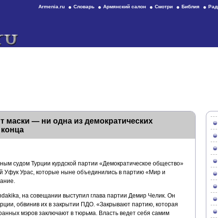
Armenia.ru
Словарь
Армянский салон
Смотри
Библия
Рад
 маски — ни одна из демократических
 конца
ным судом Турции курдской партии «Демократическое общество»
 Уфук Урас, которые ныне объединились в партию «Мир и
ание.
ndakika, на совещании выступил глава партии Демир Челик. Он
урции, обвинив их в закрытии ПДО. «Закрывают партию, которая
ранных мэров заключают в тюрьма. Власть ведет себя самим