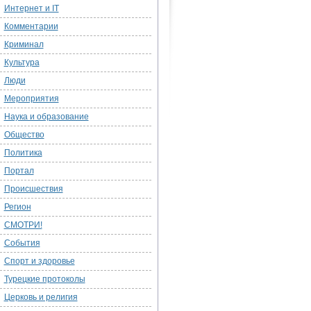
Интернет и IT
Комментарии
Криминал
Культура
Люди
Мероприятия
Наука и образование
Общество
Политика
Портал
Происшествия
Регион
СМОТРИ!
События
Спорт и здоровье
Турецкие протоколы
Церковь и религия