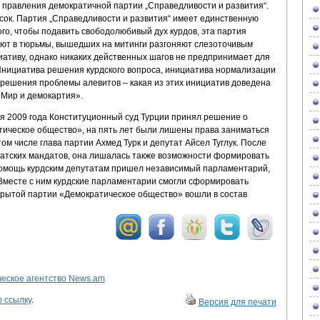
д правления демократичной партии „Справедливости и развития“.
сок. Партия „Справедливости и развития“ имеет единственную
ого, чтобы подавить свободолюбивый дух курдов, эта партия
ают в тюрьмы, вышедших на митинги разгоняют слезоточивым
иативу, однако никаких действенных шагов не предпринимает для
 Инициатива решения курдского вопроса, инициатива нормализации
решения проблемы алевитов – какая из этих инициатив доведена
«Мир и демокартия».
я 2009 года Конституционный суд Турции принял решение о
тическое общество», на пять лет были лишены права заниматься
том числе глава партии Ахмед Турк и депутат Айсел Туглук. После
утатских мандатов, она лишалась также возможности формировать
помощь курдским депутатам пришел независимый парламентарий,
Вместе с ним курдские парламентарии смогли сформировать
крытой партии «Демократическое общество» вошли в состав
ское агентство News.am
 ссылку
.
Версия для печати