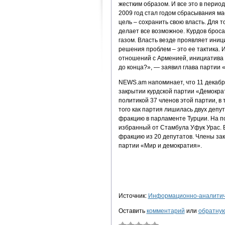
жестким образом. И все это в перио
2009 год стал годом сбрасывания ма
цель – сохранить свою власть. Для т
делает все возможное. Курдов брос
газом. Власть везде проявляет иниц
решения проблем – это ее тактика.
отношений с Арменией, инициатива 
до конца?», — заявил глава партии 
NEWS.am напоминает, что 11 декабр
закрытии курдской партии «Демокра
политикой 37 членов этой партии, в 
того как партия лишилась двух деп
фракцию в парламенте Турции. На 
избранный от Стамбула Уфук Урас. 
фракцию из 20 депутатов. Члены за
партии «Мир и демократия».
Источник:
Информационно-аналитиче
Оставить
комментарий
или
обратную