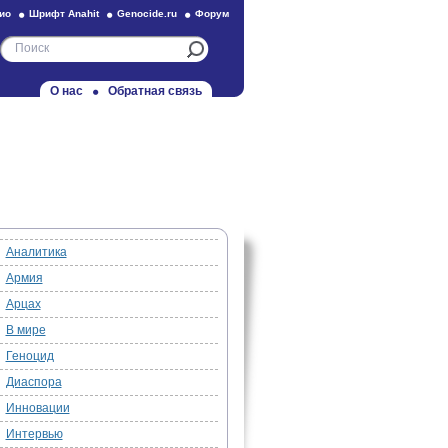
ио
Шрифт Anahit
Genocide.ru
Форум
О нас
Обратная связь
Аналитика
Армия
Арцах
В мире
Геноцид
Диаспора
Инновации
Интервью