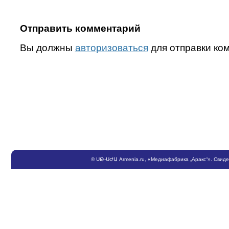
Отправить комментарий
Вы должны
авторизоваться
для отправки ко
©
ՍԹ
-
ՍԺԱ
Armenia.ru
, «Медиафабрика „Аракс“». Свид